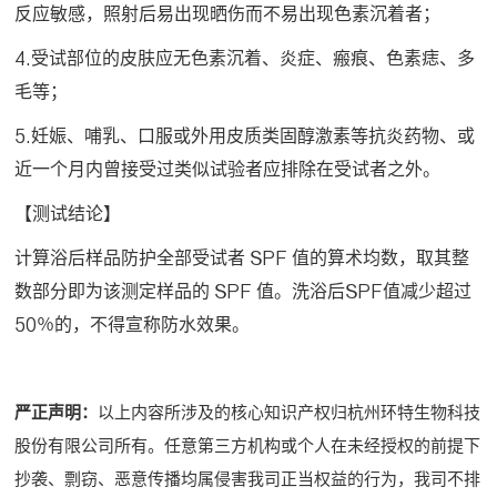
反应敏感，照射后易出现晒伤而不易出现色素沉着者；
4.受试部位的皮肤应无色素沉着、炎症、瘢痕、色素痣、多
毛等；
5.妊娠、哺乳、口服或外用皮质类固醇激素等抗炎药物、或
近一个月内曾接受过类似试验者应排除在受试者之外。
【测试结论】
计算浴后样品防护全部受试者 SPF 值的算术均数，取其整
数部分即为该测定样品的 SPF 值。洗浴后SPF值减少超过
50％的，不得宣称防水效果。
严正声明：
以上内容所涉及的核心知识产权归杭州环特生物科技
股份有限公司所有。任意第三方机构或个人在未经授权的前提下
抄袭、剽窃、恶意传播均属侵害我司正当权益的行为，我司不排