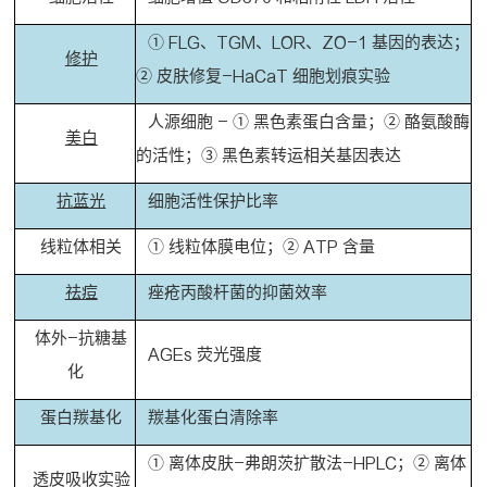
① FLG、TGM、LOR、ZO-1 基因的表达；
修护
② 皮肤修复-HaCaT 细胞划痕实验
人源细胞 - ① 黑色素蛋白含量；② 酪氨酸酶
美白
的活性；③ 黑色素转运相关基因表达
抗蓝光
细胞活性保护比率
线粒体相关
① 线粒体膜电位；② ATP 含量
祛痘
痤疮丙酸杆菌的抑菌效率
体外-抗糖基
AGEs 荧光强度
化
蛋白羰基化
羰基化蛋白清除率
① 离体皮肤-弗朗茨扩散法-HPLC；② 离体
透皮吸收实验