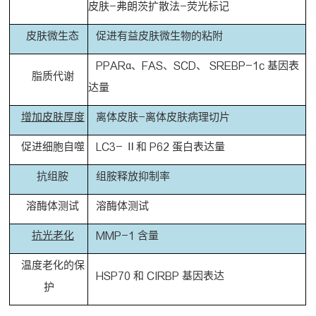
皮肤-弗朗茨扩散法-荧光标记
皮肤微生态
促进有益皮肤微生物的粘附
PPARα、FAS、SCD、 SREBP-1c 基因表
脂质代谢
达量
增加皮肤厚度
离体皮肤-离体皮肤病理切片
促进细胞自噬
LC3- Ⅱ和 P62 蛋白表达量
抗组胺
组胺释放抑制率
溶酶体测试
溶酶体测试
抗光老化
MMP-1 含量
温度老化的保
HSP70 和 CIRBP 基因表达
护