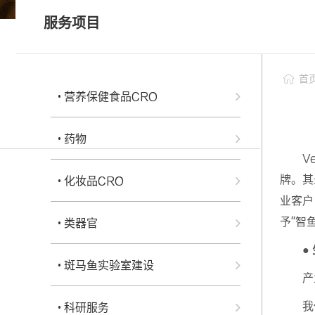
• 科研服务
服务项目
• 个性化药敏检测
科研服务
• 类器官常见问题FAQ
首
• 营养保健食品CRO
• 药物
V
牌。其
• 化妆品CRO
业客户
予“智鱼
• 类器官
●
• 斑马鱼实验室建设
产
我
• 科研服务