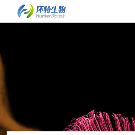
了解斑马鱼实验室建设
斑马鱼实验室建设
细胞/离体组织技术平台
了解环特
• 业务简介
• 斑马鱼实验室建设业务介绍
• 保健食品体外细胞实验
• 环特简介
• 实验室常见问题FAQ
• 水质检测HJ1455标准解决方案
• 化妆品体外细胞实验
• 企业文化
• 客户案例列表
• 斑马鱼实验室系统建设
• 皮肤外植体功效评价
• 资质荣誉
• 案例详情
• 斑马鱼养殖/自动喂食系统
• 发展历程
• 斑马鱼2D/3D行为分析系统
• 专家团队
• 斑马鱼全景成像系统
• 技术成果
类器官技术平台
• 斑马鱼培养箱
• 类器官培养构建服务
• 斑马鱼高通量工作站
• 培养基/培养试剂
• 其它设备系统