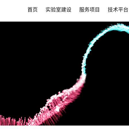
首页
实验室建设
服务项目
技术平台
首页
实验室建设
服务项目
技术平台
智能化斑马鱼养殖系统
营养保健食品CRO
斑马鱼技术平台
新闻中心
斑马鱼成
药物
哺乳动物
合作伙伴
• 实验室系统建设
• 功效评价
• 品系构建与定制服务
• 公司动态
• 成/幼
• 药效评
• 营养保
• 营养保
允许声称24项功效
肿瘤疾病
• 智能自动喂食系统
• 功效评价
• 循证美妆洞察
• 高通量
• 药物功
• 药物
其他新功效研究
心脑血管
• 养殖设备系统
• PDX技术
• 循证健康洞察
• 全景成
• 科研服务
• 化妆品
神经系统
• 安全性评价
• 斑马鱼培养箱
• 斑马鱼抗体
• 前瞻科研洞察
• 高通量
• 大小鼠
• 科研院所
代谢疾病
• 人体试食 /真实世界研究
肝肾疾病
• 其它设备系统
• 斑马鱼实验常见问题FAQ
• 斑马鱼智能设备
• 毒理暴
• 益生菌产品评价
炎症与免
• 常见问题FAQ
• 心率与
骨骼肌肉
基因编辑技术平台
科研服务
• 保健食品"蓝帽"注册备案
肠
• EBE认证 /循证功效
• 斑马鱼基因编辑服务
• 斑马鱼
口服美容
• 功效评价报告证书
其他疾病
• 斑马鱼基因敲除
• 大小鼠
• 非临床