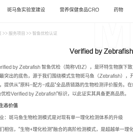
• 斑马鱼基因敲降（沉默）
• 类器官
斑马鱼实验室建设
营养保健食品CRO
药物
• 斑马鱼基因敲入
• PDX科
智鱼优检认证
• 斑马鱼转基因制备
• 基因编
• 基因编辑用于罕见病研究
页
>>
服务项目
>>
智鱼优检认证
• 证书查询
Verified by Zebraf
erified by Zebrafish 智鱼优检（简称VBZ），是环特
最突出的底色，源于我们围绕模式生物斑马鱼（Zebrafish）
，提供从“原料-配方-成品”全品质链路的生物检测评价服务。
优检Verified by Zebrafish”标识，以此证实其具备更高品质。
 生态价值
业：斑马鱼生物检测模式是对现有单一理化检测体系的升级
们相信，“生物+理化检测”融合的高阶检测模式，是超越单一理