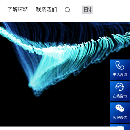
EN
了解环特
联系我们
了解环特
联系我们
像与分析设备系统
平台
水质检测HJ1455标准解决
化妆品CRO
人体临床平台
加入我们
鱼3D行为分析系统
价与筛选
健食品评价
健食品
• 产品注册备案
• 保健食品人体试食试验
• 人才招聘
特殊化妆品注册
2D行为分析系统
效评价
• 化妆品人体功效试验
• 成长在环特
系统疾病
普通化妆品备案功效评价
像系统
• 化妆品特证备案
疾病
化妆品注册备案基础检测CMA
电话咨询
工作站
模型实验服务
• 人体功效评价研究
露系统
• 斑马鱼功效评价及研究
疫
血流分析系统
在线咨询
• 体外/细胞实验功效评价及研
疾病
智鱼优检
• 离体毛囊功效评价
科研服务
• 皮肤外植体功效评价及研究
客服微信
科研服务
• 功效评价报告证书
安全评价