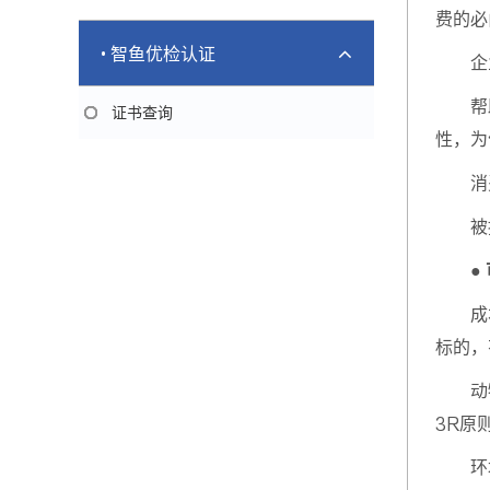
费的必
• 智鱼优检认证
企
帮
证书查询
性，为
消
被
●
成
标的，
动
3R原则
环