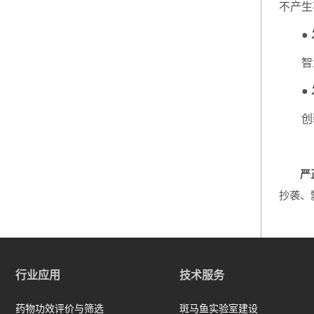
不产生
●
智
●
创
严
抄袭、
行业应用
技术服务
药物功效评价与筛选
斑马鱼实验室建设