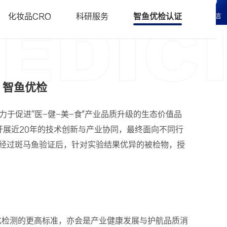
科研服务
• 化妆品CRO常见问题FAQ
化妆品CRO
科研服务
智鱼优检认证
在线留言
研服务
辑科研服务
ish 智鱼优检
生物旗下致力于促进“医-健-美-食”产业品质升级的生态价值品
，开展近20年的技术创新与产业协同，最终面向不同行
在经过斑马鱼验证后，针对实验结果优异的被检物，授
化检测的更高标准，亦会是产业健康发展与护航品质消