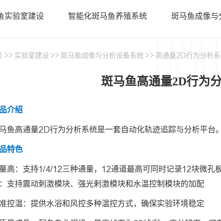
• 类器官
鱼实验室建设
智能化斑马鱼养殖系统
斑马鱼成像与
• PDX科
智鱼优检认证
• 基因编
页
>>
实验室建设
>>
斑马鱼成像与分析设备系统
>>
高通量2D行为分析系
• 证书查询
斑马鱼高通量2D行为分
品介绍
马鱼高通量2D行为分析系统是一套自动化轨迹追踪与分析平台
品特色
量高：支持1/4/12三种通量，12通道最高可同时记录12块微
：支持震动刺激模块、强光剌激模块和水温控制模块的加配
准控温：提供水浴和风控多种温控方式，确保实验环境稳定