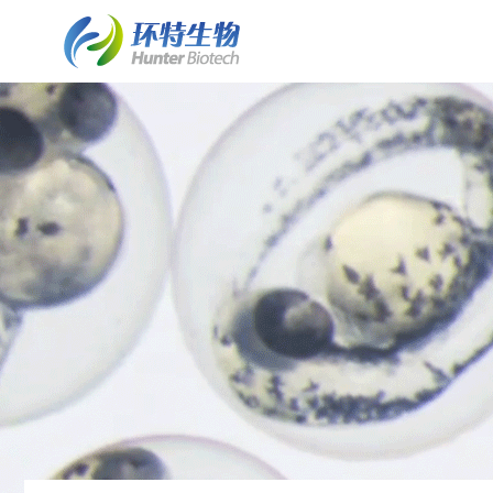
了解斑马鱼实验室建设
斑马鱼实验室建设
细胞/离体组织技术平台
了解环特
• 业务简介
• 斑马鱼实验室建设业务介绍
• 保健食品体外细胞实验
• 环特简介
• 实验室常见问题FAQ
• 水质检测HJ1455标准解决方案
• 化妆品体外细胞实验
• 企业文化
• 客户案例列表
• 斑马鱼实验室系统建设
• 皮肤外植体功效评价
• 资质荣誉
• 案例详情
• 斑马鱼养殖/自动喂食系统
• 发展历程
• 斑马鱼2D/3D行为分析系统
• 专家团队
• 斑马鱼全景成像系统
• 技术成果
类器官技术平台
• 斑马鱼培养箱
• 类器官培养构建服务
• 斑马鱼高通量工作站
• 培养基/培养试剂
• 其它设备系统