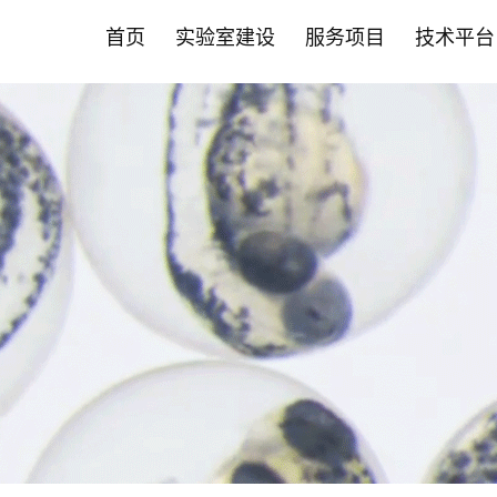
首页
实验室建设
服务项目
技术平台
首页
实验室建设
服务项目
技术平台
智能化斑马鱼养殖系统
营养保健食品CRO
斑马鱼技术平台
新闻中心
斑马鱼成
药物
哺乳动物
合作伙伴
• 实验室系统建设
• 功效评价
• 品系构建与定制服务
• 公司动态
• 成/幼
• 药效评
• 营养保
• 营养保
允许声称24项功效
肿瘤疾病
• 智能自动喂食系统
• 功效评价
• 循证美妆洞察
• 高通量
• 药物功
• 药物
其他新功效研究
心脑血管
• 养殖设备系统
• PDX技术
• 循证健康洞察
• 全景成
• 科研服务
• 化妆品
神经系统
• 安全性评价
• 斑马鱼培养箱
• 斑马鱼抗体
• 前瞻科研洞察
• 高通量
• 大小鼠
• 科研院所
代谢疾病
• 人体试食 /真实世界研究
肝肾疾病
• 其它设备系统
• 斑马鱼实验常见问题FAQ
• 斑马鱼智能设备
• 毒理暴
• 益生菌产品评价
炎症与免
• 常见问题FAQ
• 心率与
骨骼肌肉
基因编辑技术平台
科研服务
• 保健食品"蓝帽"注册备案
肠
• EBE认证 /循证功效
• 斑马鱼基因编辑服务
• 斑马鱼
口服美容
• 功效评价报告证书
其他疾病
• 基因编辑用于罕见病研究
• 大小鼠
• 非临床