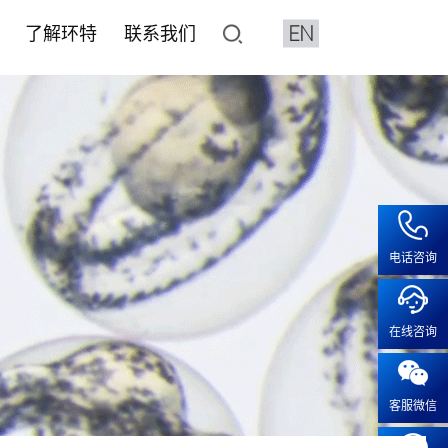
EN
了解环特
联系我们
了解环特
联系我们
像与分析设备系统
平台
水质检测HJ1455标准解决
化妆品CRO
人体临床平台
加入我们
鱼3D行为分析系统
价与筛选
健食品评价
健食品
• 产品注册备案
• 保健食品人体试食试验
• 人才招聘
特殊化妆品注册
2D行为分析系统
效评价
• 化妆品人体功效试验
• 成长在环特
系统疾病
普通化妆品备案功效评价
像系统
• 化妆品特证备案
疾病
化妆品注册备案基础检测CMA
电话咨询
工作站
模型实验服务
• 人体功效评价研究
露系统
• 斑马鱼功效评价及研究
疫
血流分析系统
在线咨询
• 体外/细胞实验功效评价及研
疾病
智鱼优检
• 离体毛囊功效评价
科研服务
• 皮肤外植体功效评价及研究
客服微信
科研服务
• 功效评价报告证书
安全评价