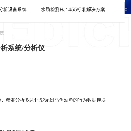
科研服务
• 化妆品CRO常见问题FAQ
分析设备系统
水质检测HJ1455标准解决方案
在线留言
研服务
辑科研服务
统
析系统/分析仪
。
孔板，精准分析多达1152尾斑马鱼幼鱼的行为数据模块