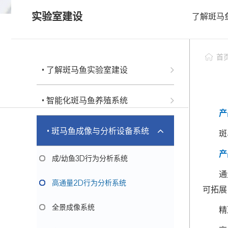
• 科研服务
实验室建设
了解斑马
• 个性化药敏检测
科研服务
• 类器官常见问题FAQ
首
• 了解斑马鱼实验室建设
• 智能化斑马鱼养殖系统
产
• 斑马鱼成像与分析设备系统
斑
产
成/幼鱼3D行为分析系统
通
高通量2D行为分析系统
可拓展
全景成像系统
精