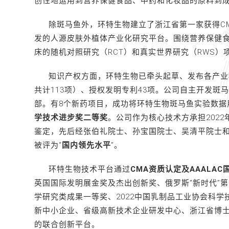
创性地运用到营养保健食品、中药和化妆品的原料到
除斑马鱼外，环特生物建立了浙江省第一家获得C
发的人源皮肤外植体产业化研究平台。围绕营养保健
床的随机对照研究（RCT）和真实世界研究（RWS）项
知识产权方面，环特生物已牵头起草、发布各产业
共计113项）、授权发明专利43项。公司自主开发斑马鱼
部。有8个新药项目，成功将环特生物斑马鱼实验数据
学技术进步奖二等奖
。公司作为核心技术方承担202
鉴定，先后经张伯礼院士、孙宝国院士、吴清平院士和
被评为“
国内领先水平
”。
环特生物技术平台通过
CMA资质认定及AAALA
英国国际发明展金奖及杰出创新奖、俄罗斯“新时代”第
学研究类成果一等奖、2022中国乳制品工业协会科
新中小企业、省级高新技术企业研发中心、浙江省博士
的联合创新平台。