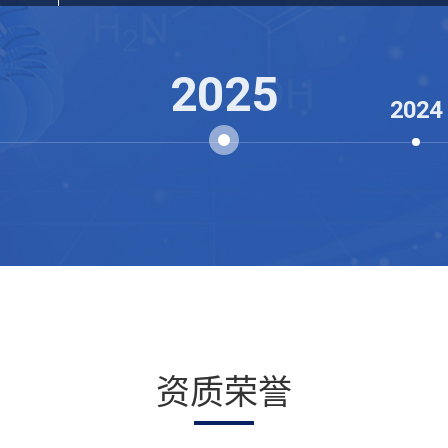
毕马威首届中国健康科技企业50榜单
杭州市工程研究中心
获“瞪羚企业”认定
内首部《斑马鱼技术应用专家共识》
面向科研院所和各类企业，推出斑马鱼实验室建设
年度瞪羚企业
国家药监局化妆品注册与备案检验检测机构
2025
年度最受关注科研服务企业
2024
中国创新创业大赛最具投资潜力奖
资质荣誉