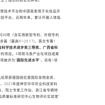
树立了成功的商业化样本。
民营技术平台和中国首家用于化妆品开
试验平台，近两年来，累计开展人体临
利98项（含实用新型专利、外观专利
（最高IF=23.17)、英文专著1
省科学技术进步奖三等奖、广西省科
”的项目。4项斑马鱼产业化项目成果
2项被评为“
国际先进水平
”，另有1项
先后荣获德国纽伦堡国际发明金奖、
、2021年度神农中华农业科技奖科
业、院士专家工作站、浙江省专精特
品质量标准研究中心生物评价实验室”