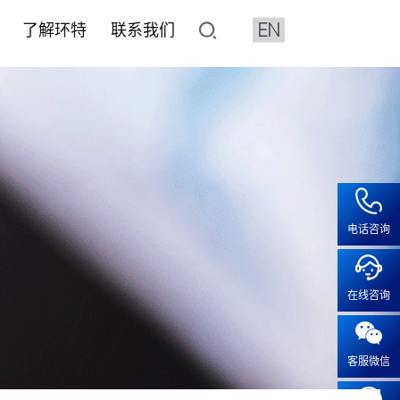
EN
了解环特
联系我们
了解环特
联系我们
像与分析设备系统
平台
水质检测HJ1455标准解决
化妆品CRO
人体临床平台
加入我们
鱼3D行为分析系统
价与筛选
健食品评价
健食品
• 产品注册备案
• 保健食品人体试食试验
• 人才招聘
特殊化妆品注册
2D行为分析系统
效评价
• 化妆品人体功效试验
• 成长在环特
系统疾病
普通化妆品备案功效评价
像系统
• 化妆品特证备案
疾病
化妆品注册备案基础检测CMA
电话咨询
工作站
模型实验服务
• 人体功效评价研究
露系统
• 斑马鱼功效评价及研究
疫
血流分析系统
在线咨询
• 体外/细胞实验功效评价及研
疾病
智鱼优检
• 离体毛囊功效评价
科研服务
• 皮肤外植体功效评价及研究
客服微信
科研服务
• 功效评价报告证书
安全评价