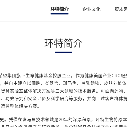
• 斑马鱼基因敲降（沉默）
• 类器官
环特简介
企业文化
资质
• 斑马鱼基因敲入
• PDX科
智鱼优检认证
• 斑马鱼转基因制备
• 基因编
• 基因编辑用于罕见病研究
• 证书查询
环特简介
新希望集团旗下生命健康基金控股企业。作为健康美丽产业CRO
念，并自主建立以细胞、类器官、斑马鱼、哺乳动物、皮肤外植
鱼智慧实验室整体解决方案等三大领域的技术服务。可面向药物
究、功效研究和安全评价及科学研究等服务，并向上述客户群体
与运营整体解决方案。
史。凭借在斑马鱼技术领域逾20年的深厚积累，环特生物将原