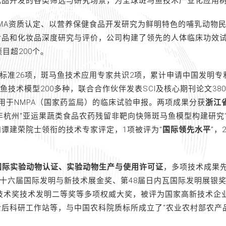
成品开发的各类筛选与研究场景，为全球斑马鱼技术产业化应用
MA资质认定、以营养保健食品开发研究为鲜明特色的哺乳动物
食品和化妆品深度研究与评价，公司构建了领先的人体临床功效
目超200个。
标准26项，斑马鱼技术应用专家共识2项，累计申请中国发明专
技术模型200多种，联合合作伙伴发表SCI及核心期刊论文380多篇
用于NMPA（国家药监局）的临床试验申报。两项成果分获
浙江
2年杭州“亚运果蔬类食品农药残留非靶向快筛斑马鱼模型构建研究
谭建荣院士领衔的技术专家评定，1项被评为“
国际领先水平
”，
C国际实验动物认证、实验动物生产与使用许可证
，多项技术成果
十六届国际发明与新技术展金奖、第48届日内瓦国际发明展银奖
学技术奖技术发明二等奖等多项权威大奖，被评为国家高新技术企
后科研工作站等，与中国农科院质标所成立了“农业农村部农产