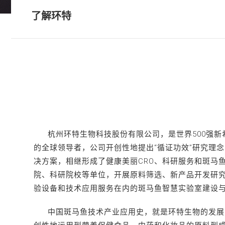
• 科研服务
了解环特
• 个性化药敏检测
科研服务
• 类器官常见问题FAQ
杭州环特生物科技股份有限公司，是世界500强
的全球领导者，公司开创性地提出“循证功效”研究理
决方案，相继形成了健康美丽CRO、科研服务和斑马
院、科研院校等单位，开展原料筛选、新产品开发研
验设备和技术应用服务在内的斑马鱼智慧实验室建设
中国斑马鱼技术产业应用史，就是环特生物的发展