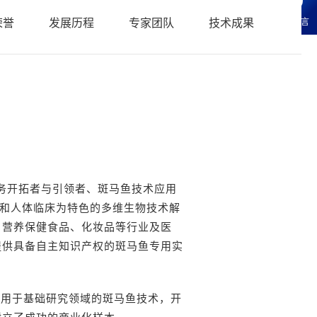
科研服务
• 化妆品CRO常见问题FAQ
荣誉
发展历程
专家团队
技术成果
在线留言
研服务
辑科研服务
服务开拓者与引领者、斑马鱼技术应用
体和人体临床为特色的多维生物技术解
、营养保健食品、化妆品等行业及医
提供具备自主知识产权的斑马鱼专用实
本用于基础研究领域的斑马鱼技术，开