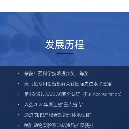
发展历程
荣获广西科学技术进步奖二等奖
哺乳动物平台获保健食品CMA检测资质
荣获“最具投资价值类器官企业TOP10”
并购歆佳医药，开展斑马鱼基因编辑业务
获第48届日内瓦发明展大奖
获国家CMA资质认定
获国家CNAS实验室认可
斑马鱼平台筛选的1.1类抗肿瘤创新药成功实现转让
获批成立“院士专家工作站”
开启国内斑马鱼在营养保健食品领域的研究评价服
成功挂牌新三板
承担浙江省重大专项（抗肿瘤药物研发平台建设）
获“国家高新技术企业”认定
入选国家火炬计划产业化示范项目
承担中国“重大新药创制”十一五专项
李春启博士回国创立环特生物，为国内斑马鱼技术
斑马鱼专用设备集群荣获国际先进水平鉴定
领先业界首提“循证功效”产品创新研究体系
荣获“中国最具成长性CRO企业TOP10”
北京、上海、广州、南京、波士顿等5座实验室相继
获批建立“浙江省博士后工作站”
技术成果被孙宝国、吴清平院士领衔的专家组评定为
与中国农科院质标所联合成立“农业农村部农产品质
获批建立“浙江省级高新技术企业研究开发中心”
承担国家“重大新药创制”专项十三五课题
技术成果被张伯礼院士领衔的现场专家组评定为“国
2个1.1新药获得中国临床试验批件
以环特斑马鱼实验数据作为CFDA试验申报的项目已
通过AAALAC国际实验动物认证
浙江省人用物品安全性评价技术研究重点实验室“安
开启国内斑马鱼在药物领域的研究评价服务
第4次通过AAALAC完全认证（Full Accreditation）
年度药食同源大健康产业技术创新奖
获浙江省专精特新中小企业
2022浙江民营经济科技创新新引擎人物
牵头发布国内第1项化妆品的斑马鱼检测方法团体标
牵头首发国内两项保健食品领衔斑马鱼检测方法的
获第71届德国纽伦堡国际发明展金奖
承担浙江海洋经济发展重大建设项目
获斑马鱼实验动物使用许可证
入选2025年浙江省“重点省专”
肿瘤标志物创新技术奖
成立精准医疗事业部，利用类器官和斑马鱼PDX技
中国乳业科技技术发明二等奖
获浙江省科学技术进步奖三等奖
获“IBIX2020英国国际发明展金奖及杰出创新奖”
成立化妆品事业部，面向化妆品原料企业和品牌商
获浙江省药学会科学技术奖
通过“知识产权合规管理体系认证”
新增4项发明专利，3项团体标准
……
获批“实验动物生产、使用许可证”
承担“亚运果蔬类食品农药残留非靶向快筛斑马鱼模
获“俄罗斯“新时代”第十六届国际发明与新技术展金奖
哺乳动物实验室CMA资质扩项获批
入选2025“尖兵领雁+X”科技计划
广东省化妆品学会科学技术进步奖一等奖
主办斑马鱼技术应用专家研讨会，“人民英雄”张伯
获“全国发明展“发明创业奖·项目奖”金奖”