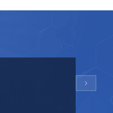
务
应用拉开大幕
投入运营
“国际先进水平”
量标准研究中心生物评价实验室”
内领先水平”
达5项
全性早起评价基地”
准
团体标准
术开展面向医院和药企的技术服务
提供一站式功效与安全评价服务
型构建研究”项目
”
礼院士现场发表重要讲话并发布了国