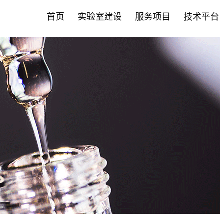
首页
实验室建设
服务项目
技术平台
首页
实验室建设
服务项目
技术平台
智能化斑马鱼养殖系统
营养保健食品CRO
斑马鱼技术平台
新闻中心
斑马鱼成
药物
哺乳动物
合作伙伴
• 实验室系统建设
• 功效评价
• 品系构建与定制服务
• 公司动态
• 成/幼
• 药效评
• 营养保
• 营养保
允许声称24项功效
肿瘤疾病
• 智能自动喂食系统
• 功效评价
• 循证美妆洞察
• 高通量
• 药物功
• 药物
其他新功效研究
心脑血管
• 养殖设备系统
• PDX技术
• 循证健康洞察
• 全景成
• 科研服务
• 化妆品
神经系统
• 安全性评价
• 斑马鱼培养箱
• 斑马鱼抗体
• 前瞻科研洞察
• 高通量
• 大小鼠
• 科研院所
代谢疾病
• 人体试食 /真实世界研究
肝肾疾病
• 其它设备系统
• 斑马鱼实验常见问题FAQ
• 斑马鱼智能设备
• 毒理暴
• 益生菌产品评价
炎症与免
• 常见问题FAQ
• 心率与
骨骼肌肉
基因编辑技术平台
科研服务
• 保健食品"蓝帽"注册备案
肠
• EBE认证 /循证功效
• 斑马鱼基因编辑服务
• 斑马鱼
口服美容
• 功效评价报告证书
其他疾病
• 斑马鱼基因敲除
• 大小鼠
• 非临床