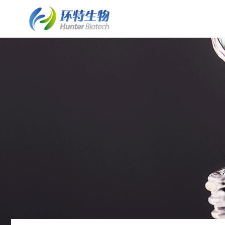
了解斑马鱼实验室建设
斑马鱼实验室建设
细胞/离体组织技术平台
了解环特
• 业务简介
• 斑马鱼实验室建设业务介绍
• 保健食品体外细胞实验
• 环特简介
• 实验室常见问题FAQ
• 水质检测HJ1455标准解决方案
• 化妆品体外细胞实验
• 企业文化
• 客户案例列表
• 斑马鱼实验室系统建设
• 皮肤外植体功效评价
• 资质荣誉
• 案例详情
• 斑马鱼养殖/自动喂食系统
• 发展历程
• 斑马鱼2D/3D行为分析系统
• 专家团队
• 斑马鱼全景成像系统
• 技术成果
类器官技术平台
• 斑马鱼培养箱
• 类器官培养构建服务
• 斑马鱼高通量工作站
• 培养基/培养试剂
• 其它设备系统