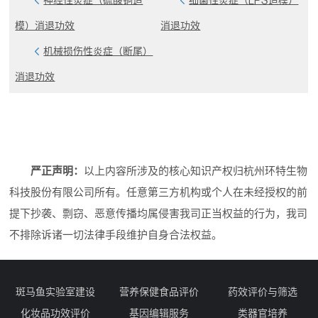
神经性炎症（硫酸铜造
细菌性炎症（LPS造模）
模）消退功效
消退功效
机械损伤性炎症（断尾）
消退功效
严正声明：
以上内容所涉及的核心知识产权归杭州环特生物
科技股份有限公司所有。任意第三方机构或个人在未经授权的前
提下抄袭、剽窃、恶意传播均属侵害我司正当权益的行为，我司
不排除诉诸一切法律手段维护自身合法权益。
斑马鱼实验室建设
营养保健食品评价
药效评价与筛选
化妆品功效评价
基因编辑服务
类器官培养