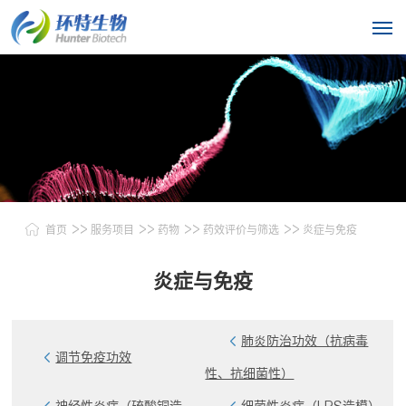
>>
>>
>>
>>
首页
服务项目
药物
药效评价与筛选
炎症与免疫
炎症与免疫
肺炎防治功效（抗病毒
调节免疫功效
性、抗细菌性）