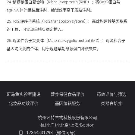
24. 核糖核蛋白复合物（Ribonucleoprotein (RNP）：将Cas9蛋白与
sgRNA 体外组装后注射，编辑效率高于质粒注射。
25. Tol2 转座子系统（Tol2 transposon system）：高效构建转基因品系
的工具，可实现单拷贝稳定插入。
26. 母源性合子突变体（Maternal-zygotic mutant (MZ）：母源和合子
基因均突变的个体，用于规避早期母源蛋白补偿效应。
斑马鱼实验室建设
营养保健食品评价
药效评价与筛选
化妆品功效评价
基因编辑服务
类器官培养
杭州环特生物科技股份有限公司
杭州•广州•北京•上海•Boston
17364531293（微信同号）