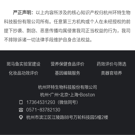
严正声明：
以上内容所涉及的核心知识产权归杭州环特生物
科技股份有限公司所有。任意第三方机构或个人在未经授权的前
提下抄袭、剽窃、恶意传播均属侵害我司正当权益的行为，我司
不排除诉诸一切法律手段维护自身合法权益。
斑马鱼实验室建设
营养保健食品评价
药效评价与筛选
化妆品功效评价
基因编辑服务
类器官培养
杭州环特生物科技股份有限公司
杭州•广州•北京•上海•Boston
17364531293（微信同号）
0571-83782130
杭州市滨江区江陵路88号万轮科技园5幢2楼