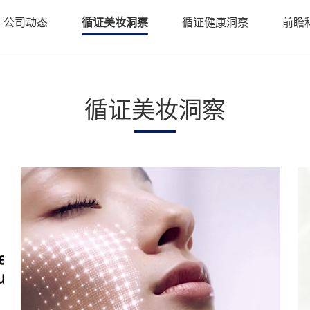
• 斑马鱼基因敲降（沉默）
• 类器官
公司动态
循证美妆洞察
循证健康洞察
前瞻
• 斑马鱼基因敲入
• PDX科
智鱼优检认证
• 斑马鱼转基因制备
• 基因编
• 基因编辑用于罕见病研究
• 证书查询
循证美妆洞察