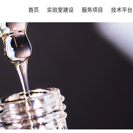
首页
实验室建设
服务项目
技术平台
首页
实验室建设
服务项目
技术平台
智能化斑马鱼养殖系统
营养保健食品CRO
斑马鱼技术平台
新闻中心
斑马鱼成
药物
哺乳动物
合作伙伴
• 实验室系统建设
• 功效评价
• 品系构建与定制服务
• 公司动态
• 成/幼
• 药效评
• 营养保
• 营养保
允许声称24项功效
肿瘤疾病
• 智能自动喂食系统
• 功效评价
• 循证美妆洞察
• 高通量
• 药物功
• 药物
其他新功效研究
心脑血管
• 养殖设备系统
• PDX技术
• 循证健康洞察
• 全景成
• 科研服务
• 化妆品
神经系统
• 安全性评价
• 斑马鱼培养箱
• 斑马鱼抗体
• 前瞻科研洞察
• 高通量
• 大小鼠
• 科研院所
代谢疾病
• 人体试食 /真实世界研究
肝肾疾病
• 其它设备系统
• 斑马鱼实验常见问题FAQ
• 斑马鱼智能设备
• 毒理暴
• 益生菌产品评价
炎症与免
• 常见问题FAQ
• 心率与
骨骼肌肉
基因编辑技术平台
科研服务
• 保健食品"蓝帽"注册备案
肠
• EBE认证 /循证功效
• 斑马鱼基因编辑服务
• 斑马鱼
口服美容
• 功效评价报告证书
其他疾病
• 斑马鱼基因敲除
• 大小鼠
• 非临床