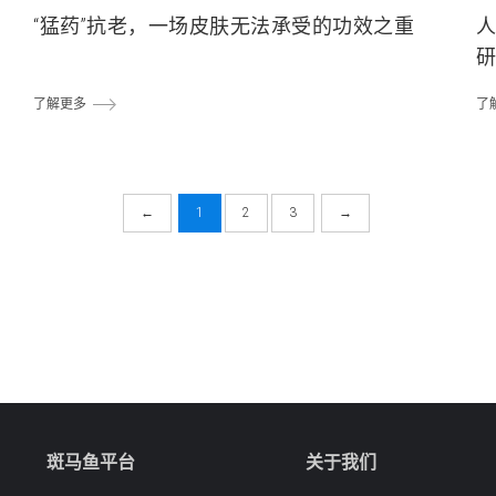
“猛药”抗老，一场皮肤无法承受的功效之重
人
了解更多
了
←
1
2
3
→
斑马鱼平台
关于我们