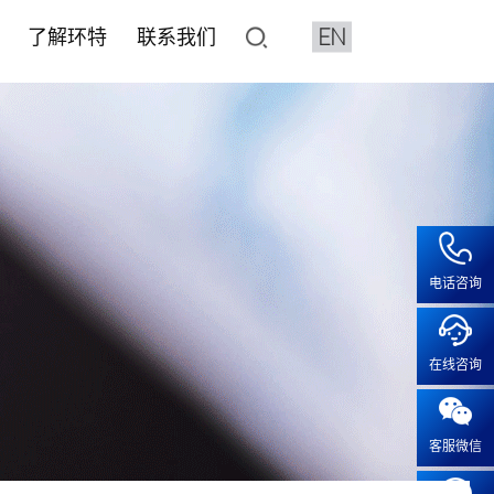
EN
了解环特
联系我们
了解环特
联系我们
像与分析设备系统
平台
水质检测HJ1455标准解决
化妆品CRO
人体临床平台
加入我们
鱼3D行为分析系统
价与筛选
健食品评价
健食品
• 产品注册备案
• 保健食品人体试食试验
• 人才招聘
特殊化妆品注册
2D行为分析系统
效评价
• 化妆品人体功效试验
• 成长在环特
系统疾病
普通化妆品备案功效评价
像系统
• 化妆品特证备案
疾病
化妆品注册备案基础检测CMA
电话咨询
工作站
模型实验服务
• 人体功效评价研究
露系统
• 斑马鱼功效评价及研究
疫
血流分析系统
在线咨询
• 体外/细胞实验功效评价及研
疾病
智鱼优检
• 离体毛囊功效评价
科研服务
• 皮肤外植体功效评价及研究
客服微信
科研服务
• 功效评价报告证书
安全评价