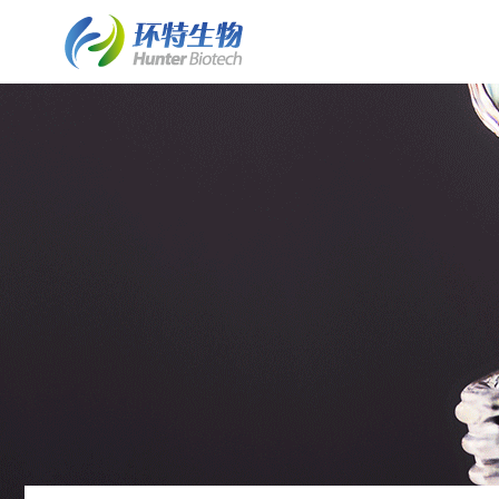
了解斑马鱼实验室建设
斑马鱼实验室建设
细胞/离体组织技术平台
了解环特
• 业务简介
• 斑马鱼实验室建设业务介绍
• 保健食品体外细胞实验
• 环特简介
• 实验室常见问题FAQ
• 水质检测HJ1455标准解决方案
• 化妆品体外细胞实验
• 企业文化
• 客户案例列表
• 斑马鱼实验室系统建设
• 皮肤外植体功效评价
• 资质荣誉
• 案例详情
• 斑马鱼养殖/自动喂食系统
• 发展历程
• 斑马鱼2D/3D行为分析系统
• 专家团队
• 斑马鱼全景成像系统
• 技术成果
类器官技术平台
• 斑马鱼培养箱
• 类器官培养构建服务
• 斑马鱼高通量工作站
• 培养基/培养试剂
• 其它设备系统