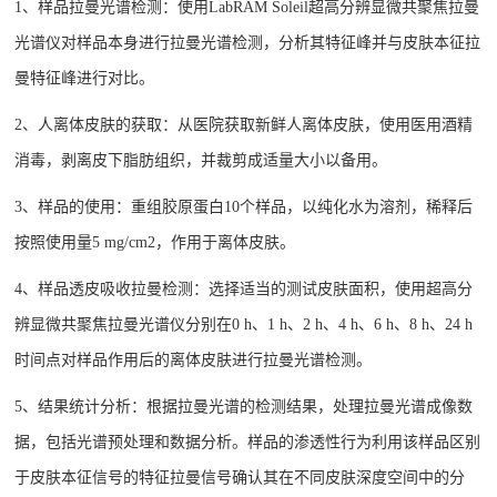
1、样品拉曼光谱检测：使用LabRAM Soleil超高分辨显微共聚焦拉曼
光谱仪对样品本身进行拉曼光谱检测，分析其特征峰并与皮肤本征拉
曼特征峰进行对比。
2、人离体皮肤的获取：从医院获取新鲜人离体皮肤，使用医用酒精
消毒，剥离皮下脂肪组织，并裁剪成适量大小以备用。
3、样品的使用：重组胶原蛋白10个样品，以纯化水为溶剂，稀释后
按照使用量5 mg/cm2，作用于离体皮肤。
4、样品透皮吸收拉曼检测：选择适当的测试皮肤面积，使用超高分
辨显微共聚焦拉曼光谱仪分别在0 h、1 h、2 h、4 h、6 h、8 h、24 h
时间点对样品作用后的离体皮肤进行拉曼光谱检测。
5、结果统计分析：根据拉曼光谱的检测结果，处理拉曼光谱成像数
据，包括光谱预处理和数据分析。样品的渗透性行为利用该样品区别
于皮肤本征信号的特征拉曼信号确认其在不同皮肤深度空间中的分