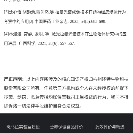
[3]沈心怡,胡韵池,熊訚然,等.拉曼光谱成像技术在药物经皮渗透行为
考察中的应用[J].中国医药工业杂志, 2023, 54(5):683-690.
[4]林漫漫, 常静, 张朋, 等. 激光拉曼光谱技术在生物活体研究中的应
用进展. 广西科学, 2021, 28(6): 557-567.
严正声明：
以上内容所涉及的核心知识产权归杭州环特生物科技
股份有限公司所有。任意第三方机构或个人在未经授权的前提下
抄袭、剽窃、恶意传播均属侵害我司正当权益的行为，我司不排
除诉诸一切法律手段维护自身合法权益。
斑马鱼实验室建设
营养保健食品评价
药效评价与筛选