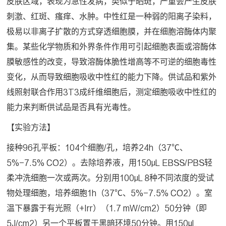
皮肤区域，表现为急性发病，类似于晒斑，严重会产生皮肤
刺激、红斑、瘙痒、水肿。中性红是一种弱的阳离子染料，
极易以非离子扩散的方式穿透细胞膜，并在细胞溶酶体内聚
集。某些化学物质和外界条件作用可引起细胞表面或溶酶体
膜敏感性的改变，导致溶酶体脆性增高等不可逆的细胞毒性
变化，从而导致细胞吸收中性红的能力下降。供试品和紫外
线照射联合作用3T3成纤维细胞后，测定细胞吸收中性红的
能力来判断供试品是否具有光毒性。
【实验方法】
接种96孔平板：104个细胞/孔，培养24h（37℃、
5%-7.5% CO2）。
去除培养液，用150μL EBSS/PBS轻
柔冲洗细胞一次或两次。分别用100μL 8种不同浓度的受试
物处理细胞，培养细胞1h（37℃、5%-7.5% CO2）。室
温下暴露于有光照（+Irr）（1.7 mW/cm2）50分钟（即
5J/cm2）另一个平板置于黑暗环境50分钟。用150μL