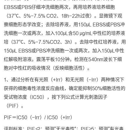
EBSS或PBS仔细冲洗细胞两次，再用培养液培养细胞
（37℃、5%-7.5% CO2、18h-22h过夜）。显微镜下观
察细胞形态学改变；去除培养液，用150μL EBSS或PBS冲
洗细胞一次或两次，加入100μL含50 μg/mL中性红的培养液
培（37℃、5%-7.5%CO2、3h）。去除中性红培养液，用
150μL EBSS或PBS冲洗细胞一次或两次，加入150μL中性
红解吸附溶液。震荡平板10分钟。检测在540nm波长下细
胞对中性红的吸收情况（反映细胞活性）。
1、通过分析在有光照（+Irr）和无光照（-Irr）两种情况下
获得的细胞毒性浓度反应曲线，确定能抑制50%细胞活性的
受试物浓度（IC50），按下列公式计算光刺激因子
（PIF）。
PIF＝IC50（-Irr）/ IC50（+Irr）
评判标准：PIF≤2：预测“无光毒性”；PIF≥5：预测“有光毒