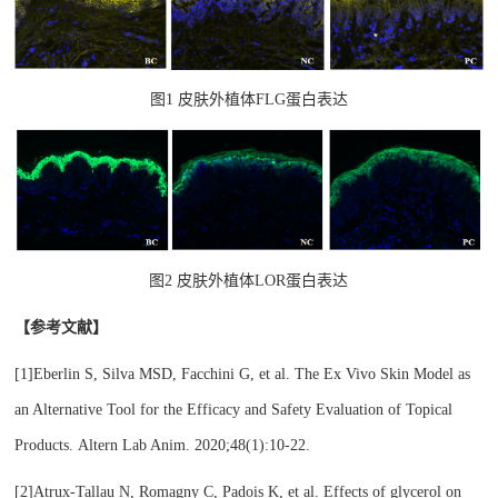
图
1 皮肤外植体FLG蛋白表达
图
2 皮肤外植体LOR蛋白表达
【参考文献】
[1]Eberlin S, Silva MSD, Facchini G, et al. The Ex Vivo Skin Model as
an Alternative Tool for the Efficacy and Safety Evaluation of Topical
Products. Altern Lab Anim. 2020;48(1):10-22.
[2]Atrux-Tallau N, Romagny C, Padois K, et al. Effects of glycerol on