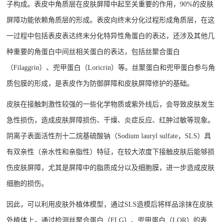
子构成。表皮中角质层在皮肤屏障中起至关重要的作用，
90%的皮肤
屏障功能依赖角质层的形成。表皮向终末分化过程形成角质层，在这
一过程中包括表皮表达终末分化特异性角蛋白的表达，还涉及其他几
种重要的角蛋白中间丝相关蛋白的表达，包括丝聚合蛋白
（Filaggrin）、兜甲蛋白（Loricrin）等。丝聚蛋白和兜甲蛋白参与角
质包膜的形成，是表皮作为防御屏障和皮肤屏障修护的基础。
皮肤在接触刺激性较强的一些化学物质或紫外线后，会导致皮肤发生
急性损伤，造成皮肤屏障损伤、干燥、炎症反应、红肿过敏等现象。
阴离子表面活性剂十二烷基硫酸钠（
Sodium lauryl sulfate，SLS）具
有双亲性（亲水性和亲脂性）特征，在较大浓度下接触皮肤后能够损
伤皮肤屏障，尤其是屏障中的脂质成分以及细胞膜，进一步造成皮肤
细胞的损伤。
因此，可以利用皮肤外植体模型，通过
SLS造模后将样品涂抹在皮肤
外植体上，通过检测丝聚合蛋白（FLG）、兜甲蛋白（LOR）的表