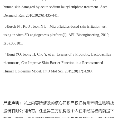
human skin damaged by acute sodium lauryl sulphate treatment. Arch
Dermatol Res. 2010;302(6):435-441.
[3]Jusoh N , Ko J , Jeon N L . Microfluidics-based skin irritation test
using in vitro 3D angiogenesis platform[J]. APL Bioengineering, 2019,
3(3):036101.
[4]Jung YO, Jeong H, Cho Y, et al. Lysates of a Probiotic, Lactobacillus
rhamnosus, Can Improve Skin Barrier Function in a Reconstructed
Human Epidermis Model. Int J Mol Sci. 2019;20(17):4289.
严正声明：
以上内容所涉及的核心知识产权归杭州环特生物科技
股份有限公司所有。任意第三方机构或个人在未经授权的前提下