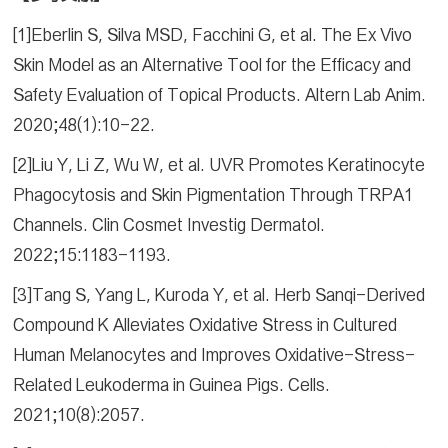
[1]Eberlin S, Silva MSD, Facchini G, et al. The Ex Vivo
Skin Model as an Alternative Tool for the Efficacy and
Safety Evaluation of Topical Products. Altern Lab Anim.
2020;48(1):10-22.
[2]Liu Y, Li Z, Wu W, et al. UVR Promotes Keratinocyte
Phagocytosis and Skin Pigmentation Through TRPA1
Channels. Clin Cosmet Investig Dermatol.
2022;15:1183-1193.
[3]Tang S, Yang L, Kuroda Y, et al. Herb Sanqi-Derived
Compound K Alleviates Oxidative Stress in Cultured
Human Melanocytes and Improves Oxidative-Stress-
Related Leukoderma in Guinea Pigs. Cells.
2021;10(8):2057.