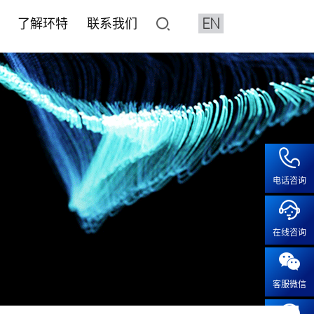
EN
了解环特
联系我们
了解环特
联系我们
像与分析设备系统
平台
水质检测HJ1455标准解决
化妆品CRO
人体临床平台
加入我们
鱼3D行为分析系统
价与筛选
健食品评价
健食品
• 产品注册备案
• 保健食品人体试食试验
• 人才招聘
特殊化妆品注册
2D行为分析系统
效评价
• 化妆品人体功效试验
• 成长在环特
系统疾病
普通化妆品备案功效评价
像系统
• 化妆品特证备案
疾病
化妆品注册备案基础检测CMA
电话咨询
工作站
模型实验服务
• 人体功效评价研究
露系统
• 斑马鱼功效评价及研究
疫
血流分析系统
在线咨询
• 体外/细胞实验功效评价及研
疾病
智鱼优检
• 离体毛囊功效评价
科研服务
• 皮肤外植体功效评价及研究
客服微信
科研服务
• 功效评价报告证书
安全评价