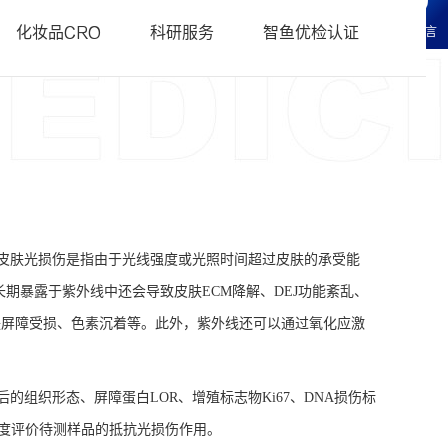
科研服务
• 化妆品CRO常见问题FAQ
化妆品CRO
科研服务
智鱼优检认证
在线留言
研服务
辑科研服务
皮肤光损伤是指由于光线强度或光照时间超过皮肤的承受能
长期暴露于紫外线中还会导致皮肤
ECM降解、DEJ功能紊乱、
肤屏障受损、色素沉着等。此外，紫外线还可以通过氧化应激
后的组织形态、屏障蛋白
LOR、增殖标志物Ki67、DNA损伤标
维度评价待测样品的抵抗光损伤作用。