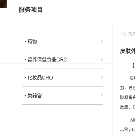
• 科研服务
服务项目
• 个性化药敏检测
科研服务
• 类器官常见问题FAQ
首
• 药物
皮肤
• 营养保健食品CRO
【
• 化妆品CRO
皮
力，导
• 类器官
胶原蛋
反应、
因
志物γ