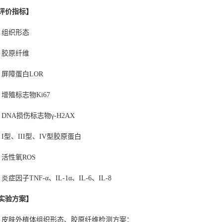
评价指标】
、组织形态
、胶原纤维
、屏障蛋白LOR
、增殖标志物Ki67
、DNA损伤标志物γ-H2AX
、I型、III型、IV型胶原蛋白
、活性氧ROS
炎症因子TNF-α、IL-1α、IL-6、IL-8
实验方案】
、皮肤外植体组织形态、胶原纤维检测方案：