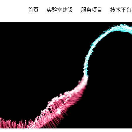
首页
实验室建设
服务项目
技术平台
首页
实验室建设
服务项目
技术平台
智能化斑马鱼养殖系统
营养保健食品CRO
斑马鱼技术平台
新闻中心
斑马鱼成
药物
哺乳动物
合作伙伴
• 实验室系统建设
• 功效评价
• 品系构建与定制服务
• 公司动态
• 成/幼
• 药效评
• 营养保
• 营养保
允许声称24项功效
肿瘤疾病
• 智能自动喂食系统
• 功效评价
• 循证美妆洞察
• 高通量
• 药物功
• 药物
其他新功效研究
心脑血管
• 养殖设备系统
• PDX技术
• 循证健康洞察
• 全景成
• 科研服务
• 化妆品
神经系统
• 安全性评价
• 斑马鱼培养箱
• 斑马鱼抗体
• 前瞻科研洞察
• 高通量
• 大小鼠
• 科研院所
代谢疾病
• 人体试食 /真实世界研究
肝肾疾病
• 其它设备系统
• 斑马鱼实验常见问题FAQ
• 斑马鱼智能设备
• 毒理暴
• 益生菌产品评价
炎症与免
• 常见问题FAQ
• 心率与
骨骼肌肉
基因编辑技术平台
科研服务
• 保健食品"蓝帽"注册备案
肠
• EBE认证 /循证功效
• 斑马鱼基因编辑服务
• 斑马鱼
口服美容
• 功效评价报告证书
其他疾病
• 斑马鱼基因敲除
• 大小鼠
• 非临床