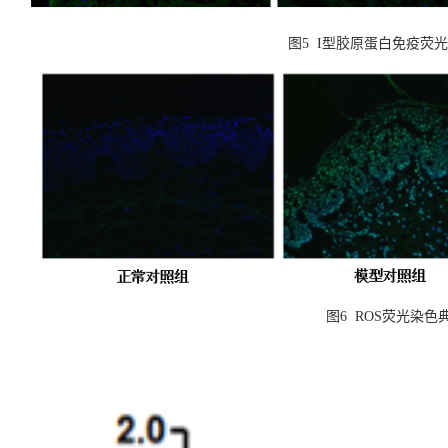
图
5 I型胶原蛋白免疫荧
图
6 ROS荧光染色