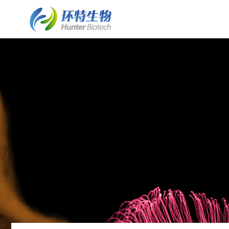
了解斑马鱼实验室建设
斑马鱼实验室建设
细胞/离体组织技术平台
了解环特
• 业务简介
• 斑马鱼实验室建设业务介绍
• 保健食品体外细胞实验
• 环特简介
• 实验室常见问题FAQ
• 水质检测HJ1455标准解决方案
• 化妆品体外细胞实验
• 企业文化
• 客户案例列表
• 斑马鱼实验室系统建设
• 皮肤外植体功效评价
• 资质荣誉
• 案例详情
• 斑马鱼养殖/自动喂食系统
• 发展历程
• 斑马鱼2D/3D行为分析系统
• 专家团队
• 斑马鱼全景成像系统
• 技术成果
类器官技术平台
• 斑马鱼培养箱
• 类器官培养构建服务
• 斑马鱼高通量工作站
• 培养基/培养试剂
• 其它设备系统