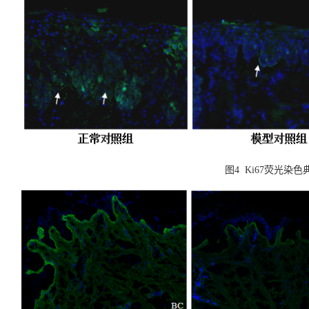
图
4 Ki67荧光染色