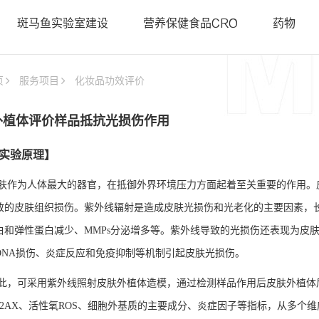
• 斑马鱼基因敲降（沉默）
• 类器官
斑马鱼实验室建设
营养保健食品CRO
药物
• 斑马鱼基因敲入
• PDX科
智鱼优检认证
• 斑马鱼转基因制备
• 基因编
• 基因编辑用于罕见病研究
页
服务项目
化妆品功效评价
• 证书查询
外植体评价样品抵抗光损伤作用
实验原理】
肤作为人体最大的器官，在抵御外界环境压力方面起着至关重要的作用。
致的皮肤组织损伤。紫外线辐射是造成皮肤光损伤和光老化的主要因素，
白和弹性蛋白减少、MMPs分泌增多等。紫外线导致的光损伤还表现为皮
DNA损伤、炎症反应和免疫抑制等机制引起皮肤光损伤。
此，可采用紫外线照射皮肤外植体造模，通过检测样品作用后皮肤外植体
-H2AX、活性氧ROS、细胞外基质的主要成分、炎症因子等指标，从多个