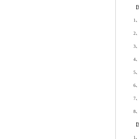
【
1
2
3
4
5
6
7
8、
【
1