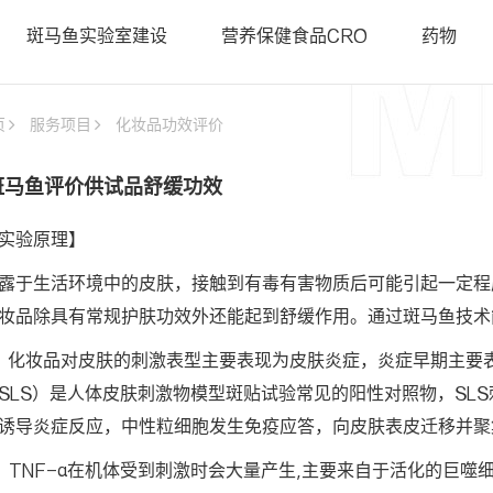
• 斑马鱼基因敲降（沉默）
• 类器官
斑马鱼实验室建设
营养保健食品CRO
药物
• 斑马鱼基因敲入
• PDX科
智鱼优检认证
• 斑马鱼转基因制备
• 基因编
• 基因编辑用于罕见病研究
页
服务项目
化妆品功效评价
• 证书查询
斑马鱼评价供试品舒缓功效
实验原理】
露于生活环境中的皮肤，接触到有毒有害物质后可能引起一定程
妆品除具有常规护肤功效外还能起到舒缓作用。通过斑马鱼技术
、化妆品对皮肤的刺激表型主要表现为皮肤炎症，炎症早期主要
SLS）是人体皮肤刺激物模型斑贴试验常见的阳性对照物，SL
诱导炎症反应，中性粒细胞发生免疫应答，向皮肤表皮迁移并聚
、TNF-α在机体受到刺激时会大量产生,主要来自于活化的巨噬细