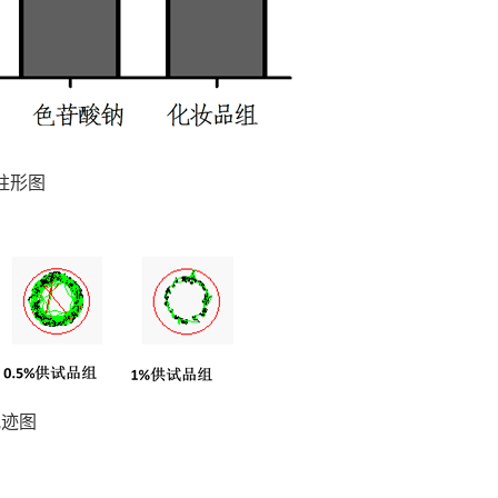
柱形图
轨迹图