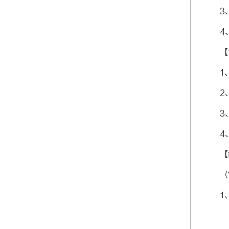
3
4
【
1
2
3
4
【
（
1