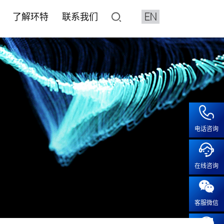
EN
了解环特
联系我们
了解环特
联系我们
像与分析设备系统
平台
水质检测HJ1455标准解决
化妆品CRO
人体临床平台
加入我们
鱼3D行为分析系统
价与筛选
健食品评价
健食品
• 产品注册备案
• 保健食品人体试食试验
• 人才招聘
特殊化妆品注册
2D行为分析系统
效评价
• 化妆品人体功效试验
• 成长在环特
系统疾病
普通化妆品备案功效评价
像系统
• 化妆品特证备案
疾病
化妆品注册备案基础检测CMA
电话咨询
工作站
模型实验服务
• 人体功效评价研究
露系统
• 斑马鱼功效评价及研究
疫
血流分析系统
在线咨询
• 体外/细胞实验功效评价及研
疾病
智鱼优检
• 离体毛囊功效评价
科研服务
• 皮肤外植体功效评价及研究
客服微信
科研服务
• 功效评价报告证书
安全评价