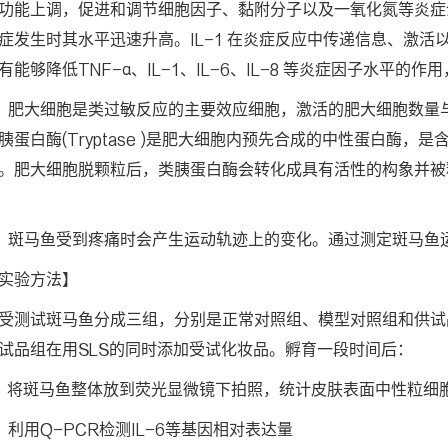
功能上调，促进和调节细胞因子、黏附分子以及一氧化氮等炎症介
症发生时其水平迅速升高。IL-1 在炎症反应中传递信息、激
有能够降低TNF-α、IL-1、IL-6、IL-8 等炎症因子水平
、肥大细胞是类过敏反应的主要效应细胞，激活的肥大细胞数量
胰蛋白酶(Tryptase )是肥大细胞内预先合成的中性蛋白酶
。肥大细胞脱颗粒后，类胰蛋白酶会转化成具有活性的构象并被释放
、斑马鱼受到疼痛时会产生运动轨迹上的变化。通过测定斑马鱼
实验方法】
受测试斑马鱼分成三组，分别是正常对照组、模型对照组和供试
试品组在用SLS的同时添加受试化妆品。孵育一段时间后：
、将斑马鱼整体放到荧光显微镜下拍照，统计皮肤表面中性粒细
、利用Q-PCR检测IL-6等基因相对表达量