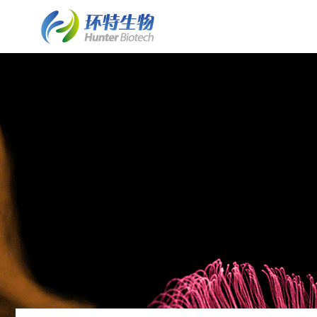
了解斑马鱼实验室建设
斑马鱼实验室建设
细胞/离体组织技术平台
了解环特
• 业务简介
• 斑马鱼实验室建设业务介绍
• 保健食品体外细胞实验
• 环特简介
• 实验室常见问题FAQ
• 水质检测HJ1455标准解决方案
• 化妆品体外细胞实验
• 企业文化
• 客户案例列表
• 斑马鱼实验室系统建设
• 皮肤外植体功效评价
• 资质荣誉
• 案例详情
• 斑马鱼养殖/自动喂食系统
• 发展历程
• 斑马鱼2D/3D行为分析系统
• 专家团队
• 斑马鱼全景成像系统
• 技术成果
类器官技术平台
• 斑马鱼培养箱
• 类器官培养构建服务
• 斑马鱼高通量工作站
• 培养基/培养试剂
• 其它设备系统