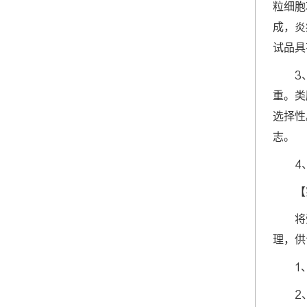
粒细胞
成，炎
试品具
3
重。类
选择性
志。
4
【
将
理，供
1
2