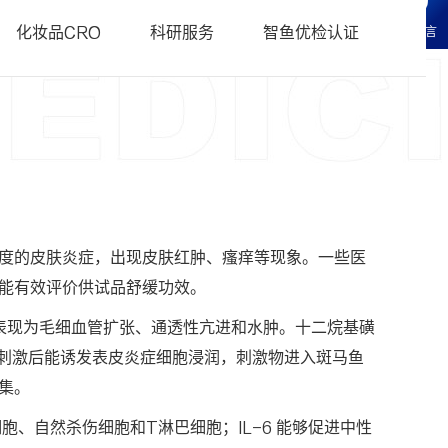
科研服务
• 化妆品CRO常见问题FAQ
化妆品CRO
科研服务
智鱼优检认证
在线留言
研服务
辑科研服务
度的皮肤炎症，出现皮肤红肿、瘙痒等现象。一些医
能有效评价供试品舒缓功效。
表现为毛细血管扩张、通透性亢进和水肿。十二烷基磺
S刺激后能诱发表皮炎症细胞浸润，刺激物进入斑马鱼
集。
胞、自然杀伤细胞和T淋巴细胞；IL-6 能够促进中性