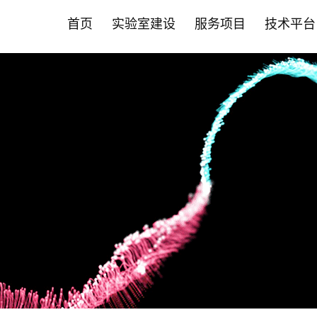
首页
实验室建设
服务项目
技术平台
首页
实验室建设
服务项目
技术平台
智能化斑马鱼养殖系统
营养保健食品CRO
斑马鱼技术平台
新闻中心
斑马鱼成
药物
哺乳动物
合作伙伴
• 实验室系统建设
• 功效评价
• 品系构建与定制服务
• 公司动态
• 成/幼
• 药效评
• 营养保
• 营养保
允许声称24项功效
肿瘤疾病
• 智能自动喂食系统
• 功效评价
• 循证美妆洞察
• 高通量
• 药物功
• 药物
其他新功效研究
心脑血管
• 养殖设备系统
• PDX技术
• 循证健康洞察
• 全景成
• 科研服务
• 化妆品
神经系统
• 安全性评价
• 斑马鱼培养箱
• 斑马鱼抗体
• 前瞻科研洞察
• 高通量
• 大小鼠
• 科研院所
代谢疾病
• 人体试食 /真实世界研究
肝肾疾病
• 其它设备系统
• 斑马鱼实验常见问题FAQ
• 斑马鱼智能设备
• 毒理暴
• 益生菌产品评价
炎症与免
• 常见问题FAQ
• 心率与
骨骼肌肉
基因编辑技术平台
科研服务
• 保健食品"蓝帽"注册备案
肠
• EBE认证 /循证功效
• 斑马鱼基因编辑服务
• 斑马鱼
口服美容
• 功效评价报告证书
其他疾病
• 斑马鱼基因敲除
• 大小鼠
• 非临床