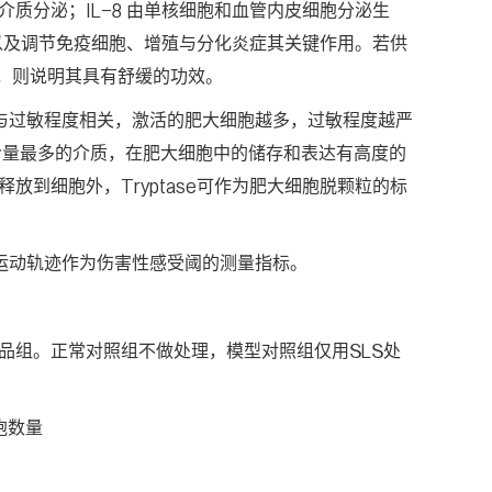
质分泌；IL-8 由单核细胞和血管内皮细胞分泌生
活以及调节免疫细胞、增殖与分化炎症其关键作用。若供
的作用，则说明其具有舒缓的功效。
与过敏程度相关，激活的肥大细胞越多，过敏程度越严
，是含量最多的介质，在肥大细胞中的储存和表达有高度的
到细胞外，Tryptase可作为肥大细胞脱颗粒的标
运动轨迹作为伤害性感受阈的测量指标。
品组。正常对照组不做处理，模型对照组仅用SLS处
胞数量