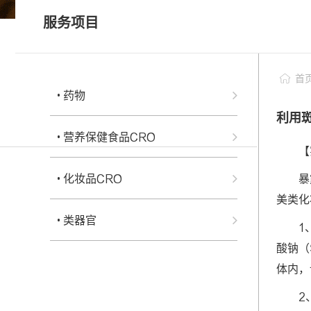
• 科研服务
服务项目
• 个性化药敏检测
科研服务
• 类器官常见问题FAQ
首
• 药物
利用
• 营养保健食品CRO
【
• 化妆品CRO
暴
美类化
• 类器官
1
酸钠（
体内，
2