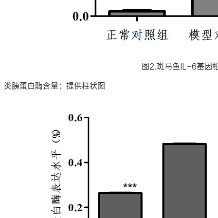
图2.斑马鱼IL-6基
、类胰蛋白酶含量：提供柱状图