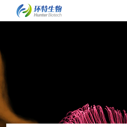
了解斑马鱼实验室建设
斑马鱼实验室建设
细胞/离体组织技术平台
了解环特
• 业务简介
• 斑马鱼实验室建设业务介绍
• 保健食品体外细胞实验
• 环特简介
• 实验室常见问题FAQ
• 水质检测HJ1455标准解决方案
• 化妆品体外细胞实验
• 企业文化
• 客户案例列表
• 斑马鱼实验室系统建设
• 皮肤外植体功效评价
• 资质荣誉
• 案例详情
• 斑马鱼养殖/自动喂食系统
• 发展历程
• 斑马鱼2D/3D行为分析系统
• 专家团队
• 斑马鱼全景成像系统
• 技术成果
类器官技术平台
• 斑马鱼培养箱
• 类器官培养构建服务
• 斑马鱼高通量工作站
• 培养基/培养试剂
• 其它设备系统