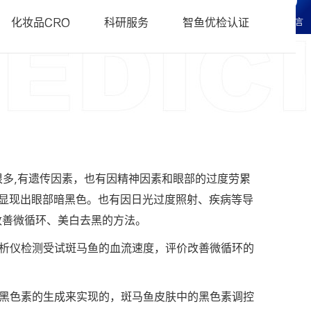
科研服务
• 化妆品CRO常见问题FAQ
化妆品CRO
科研服务
智鱼优检认证
在线留言
研服务
辑科研服务
因很多,有遗传因素，也有因精神因素和眼部的过度劳累
外显现出眼部暗黑色。也有因日光过度照射、疾病等导
改善微循环、美白去黑的方法。
析仪检测受试斑马鱼的血流速度，评价改善微循环的
黑色素的生成来实现的，斑马鱼皮肤中的黑色素调控