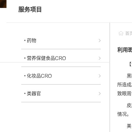
• 科研服务
服务项目
• 个性化药敏检测
科研服务
• 类器官常见问题FAQ
首
• 药物
利用
• 营养保健食品CRO
【
• 化妆品CRO
黑
所造成
• 类器官
致眼周
皮
情况。
美