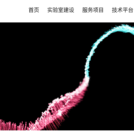
首页
实验室建设
服务项目
技术平台
首页
实验室建设
服务项目
技术平台
智能化斑马鱼养殖系统
营养保健食品CRO
斑马鱼技术平台
新闻中心
斑马鱼成
药物
哺乳动物
合作伙伴
• 实验室系统建设
• 功效评价
• 品系构建与定制服务
• 公司动态
• 成/幼
• 药效评
• 营养保
• 营养保
允许声称24项功效
肿瘤疾病
• 智能自动喂食系统
• 功效评价
• 循证美妆洞察
• 高通量
• 药物功
• 药物
其他新功效研究
心脑血管
• 养殖设备系统
• PDX技术
• 循证健康洞察
• 全景成
• 科研服务
• 化妆品
神经系统
• 安全性评价
• 斑马鱼培养箱
• 斑马鱼抗体
• 前瞻科研洞察
• 高通量
• 大小鼠
• 科研院所
代谢疾病
• 人体试食 /真实世界研究
肝肾疾病
• 其它设备系统
• 斑马鱼实验常见问题FAQ
• 斑马鱼智能设备
• 毒理暴
• 益生菌产品评价
炎症与免
• 常见问题FAQ
• 心率与
骨骼肌肉
基因编辑技术平台
科研服务
• 保健食品"蓝帽"注册备案
肠
• EBE认证 /循证功效
• 斑马鱼基因编辑服务
• 斑马鱼
口服美容
• 功效评价报告证书
其他疾病
• 斑马鱼基因敲除
• 大小鼠
• 非临床