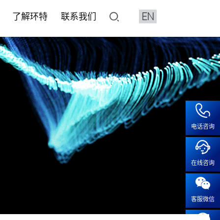
EN
了解环特
联系我们
了解环特
联系我们
像与分析设备系统
平台
水质检测HJ1455标准解决
化妆品CRO
人体临床平台
加入我们
鱼3D行为分析系统
价与筛选
健食品评价
健食品
• 产品注册备案
• 保健食品人体试食试验
• 人才招聘
特殊化妆品注册
2D行为分析系统
效评价
• 化妆品人体功效试验
• 成长在环特
系统疾病
普通化妆品备案功效评价
像系统
• 化妆品特证备案
疾病
化妆品注册备案基础检测CMA
电话咨询
工作站
模型实验服务
• 人体功效评价研究
露系统
• 斑马鱼功效评价及研究
疫
血流分析系统
在线咨询
• 体外/细胞实验功效评价及研
疾病
智鱼优检
• 离体毛囊功效评价
科研服务
• 皮肤外植体功效评价及研究
客服微信
科研服务
• 功效评价报告证书
安全评价