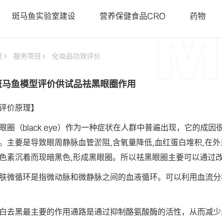
• 斑马鱼基因敲降（沉默）
• 类器官
斑马鱼实验室建设
营养保健食品CRO
药物
• 斑马鱼基因敲入
• PDX科
智鱼优检认证
• 斑马鱼转基因制备
• 基因编
• 基因编辑用于罕见病研究
页
服务项目
化妆品功效评价
• 证书查询
斑马鱼模型评价供试品祛黑眼圈作用
评价原理】
眼圈（black eye）作为一种症状在人群中普遍出现，它的成
。主要是导致眼周静脉血管淤阻,含氧量降低,血红蛋白堆积,在
色素沉着而现暗黑色,形成黑眼圈。所以祛黑眼圈主要可以通过
肤微循环是指微动脉和微静脉之间的血液循环。可以利用血流分
白去黑最主要的作用通路是通过抑制酪氨酸酶的活性，从而减少