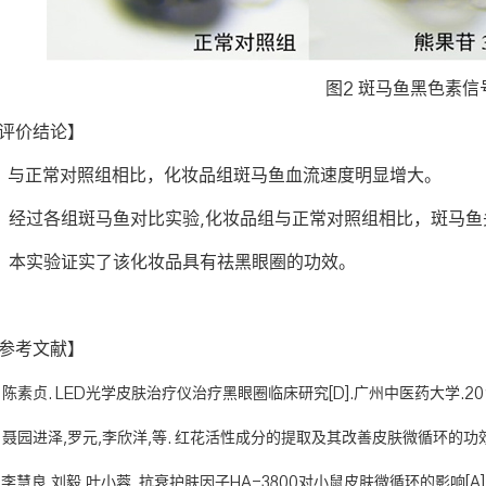
图2 斑马鱼黑色素信
评价结论】
、与正常对照组相比，化妆品组斑马鱼血流速度明显增大。
、经过各组斑马鱼对比实验,化妆品组与正常对照组相比，斑马
、本实验证实了该化妆品具有祛黑眼圈的功效。
参考文献】
1] 陈素贞. LED光学皮肤治疗仪治疗黑眼圈临床研究[D].广州中医药大学.20
2] 聂园进泽,罗元,李欣洋,等. 红花活性成分的提取及其改善皮肤微循环的功效评价[J]. 
3] 李慧良,刘毅,叶小蓉. 抗衰护肤因子HA-3800对小鼠皮肤微循环的影响[A