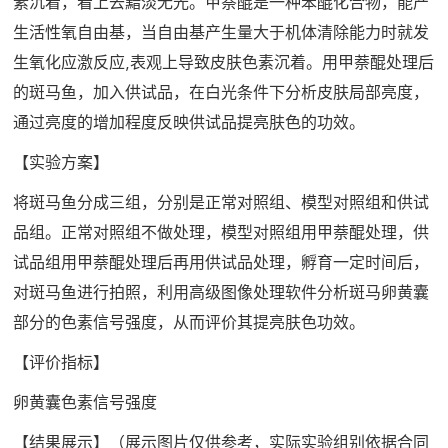
素沉着，看上去黯淡无光。甲萘醌是一种苯醌化合物，能产
生活性氧自由基，当自由基产生量大于机体清除能力时就发
生氧化应激反应,表观上导致皮肤色素沉着。用甲萘醌处理后
的斑马鱼，加入供试品，在白光条件下分析皮肤局部亮度，
通过亮度的增加程度反映供试品提亮肤色的功效。
【实验方案】
将斑马鱼分成三组，分别是正常对照组、模型对照组和供试
品组。正常对照组不做处理，模型对照组用甲萘醌处理，供
试品组用甲萘醌处理后再用供试品处理，孵育一定时间后，
对斑马鱼进行拍照，利用高级图像处理软件分析斑马卵黄囊
部分的色素信号强度，从而评价其提亮肤色功效。
【评价指标】
卵黄囊色素信号强度
【结果展示】（展示图片仅供参考，实际实验组别依据合同