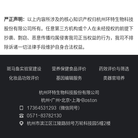
严正声明：
以上内容所涉及的核心知识产权归杭州环特生物科技
股份有限公司所有。任意第三方机构或个人在未经授权的前提下
抄袭、剽窃、恶意传播均属侵害我司正当权益的行为，我司不排
除诉诸一切法律手段维护自身合法权益。
斑马鱼实验室建设
营养保健食品评价
药效评价与筛选
化妆品功效评价
基因编辑服务
类器官培养
杭州环特生物科技股份有限公司
杭州•广州•北京•上海•Boston
17364531293（微信同号）
0571-83782130
杭州市滨江区江陵路88号万轮科技园5幢2楼