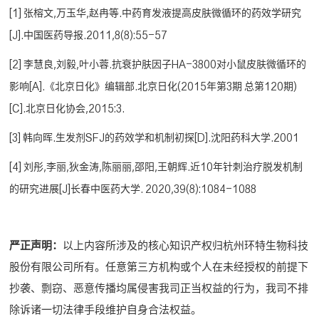
[1] 张榕文,万玉华,赵冉等.中药育发液提高皮肤微循环的药效学研究
[J].中国医药导报.2011,8(8):55-57
[2] 李慧良,刘毅,叶小蓉.抗衰护肤因子HA-3800对小鼠皮肤微循环的
影响[A].《北京日化》编辑部.北京日化(2015年第3期 总第120期)
[C].北京日化协会,2015:3.
[3] 韩向晖.生发剂SFJ的药效学和机制初探[D].沈阳药科大学.2001
[4] 刘彤,李丽,狄金涛,陈丽丽,邵阳,王朝辉.近10年针刺治疗脱发机制
的研究进展[J]长春中医药大学. 2020,39(8):1084-1088
严正声明：
以上内容所涉及的核心知识产权归杭州环特生物科技
股份有限公司所有。任意第三方机构或个人在未经授权的前提下
抄袭、剽窃、恶意传播均属侵害我司正当权益的行为，我司不排
除诉诸一切法律手段维护自身合法权益。