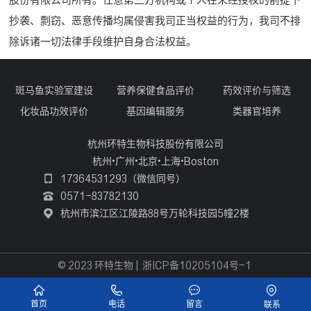
抄袭、剽窃、恶意传播均属侵害我司正当权益的行为，我司不排
除诉诸一切法律手段维护自身合法权益。
斑马鱼实验室建设
营养保健食品评价
药效评价与筛选
化妆品功效评价
基因编辑服务
类器官培养
杭州环特生物科技股份有限公司
杭州•广州•北京•上海•Boston
17364531293（微信同号）
0571-83782130
杭州市滨江区江陵路88号万轮科技园5幢2楼
© 2023 环特生物
|
浙ICP备10205104号-1
首页
电话
留言
联系