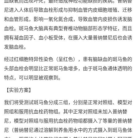
血缺氧而出现坏死，最终造成神经功能缺损的疾病。普纳替
尼进入人体后导致血栓形成与抑制血管内皮细胞增殖、迁移
和血管形成，影响一氧化氮合成，导致血管内皮损伤诱发脑
血栓。斑马鱼大脑具有典型脊椎动物脑部形态学特征，而且
拥有凝血因子、血小板受体，在摄入大量普纳替尼后也会诱
发脑血栓。
经过红细胞特异性染色（呈红色），患有脑缺血的斑马鱼的
头部血栓会明显比正常斑马鱼增多，由于斑马鱼通体透明的
特点，可以明显被观察到。
【实验方案】
我们将受测试斑马鱼分成三组，分别是正常对照组、模型对
照组和服用抗血栓药物组。其中正常对照组未加入普纳替
尼，模型对照组与服用抗血栓药物组都摄入了等量的普纳替
尼（普纳替尼通过溶解到养鱼用水中的方式摄入到斑马鱼体