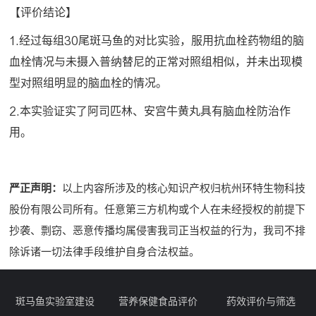
【评价结论】
1.经过每组30尾斑马鱼的对比实验，服用抗血栓药物组的脑
血栓情况与未摄入普纳替尼的正常对照组相似，并未出现模
型对照组明显的脑血栓的情况。
2.本实验证实了阿司匹林、安宫牛黄丸具有脑血栓防治作
用。
严正声明：
以上内容所涉及的核心知识产权归杭州环特生物科技
股份有限公司所有。任意第三方机构或个人在未经授权的前提下
抄袭、剽窃、恶意传播均属侵害我司正当权益的行为，我司不排
除诉诸一切法律手段维护自身合法权益。
斑马鱼实验室建设
营养保健食品评价
药效评价与筛选