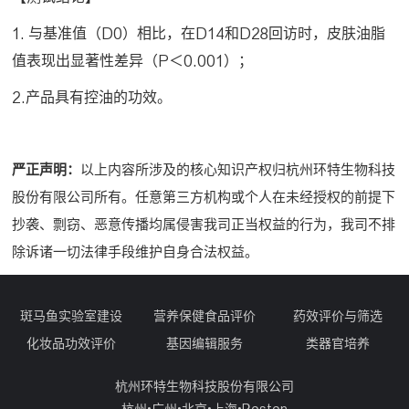
1. 与基准值（D0）相比，在D14和D28回访时，皮肤油脂
值表现出显著性差异（P＜0.001）；
2.产品具有控油的功效。
严正声明：
以上内容所涉及的核心知识产权归杭州环特生物科技
股份有限公司所有。任意第三方机构或个人在未经授权的前提下
抄袭、剽窃、恶意传播均属侵害我司正当权益的行为，我司不排
除诉诸一切法律手段维护自身合法权益。
斑马鱼实验室建设
营养保健食品评价
药效评价与筛选
化妆品功效评价
基因编辑服务
类器官培养
杭州环特生物科技股份有限公司
杭州•广州•北京•上海•Boston