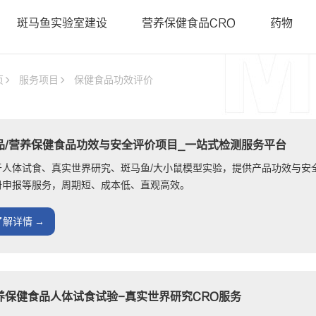
• 斑马鱼基因敲降（沉默）
• 类器官
斑马鱼实验室建设
营养保健食品CRO
药物
• 斑马鱼基因敲入
• PDX科
智鱼优检认证
• 斑马鱼转基因制备
• 基因编
• 基因编辑用于罕见病研究
页
服务项目
保健食品功效评价
• 证书查询
品/营养保健食品功效与安全评价项目_一站式检测服务平台
于人体试食、真实世界研究、斑马鱼/大小鼠模型实验，提供产品功效与安
册申报等服务，周期短、成本低、直观高效。
了解详情 →
养保健食品人体试食试验-真实世界研究CRO服务