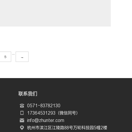
···
5
→
联系我们
0571-83782130
17364531293（微信同号）
info@zhunter.com
杭州市滨江区江陵路88号万轮科技园5幢2楼