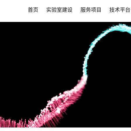
首页
实验室建设
服务项目
技术平台
首页
实验室建设
服务项目
技术平台
智能化斑马鱼养殖系统
营养保健食品CRO
斑马鱼技术平台
新闻中心
斑马鱼成
药物
哺乳动物
合作伙伴
• 实验室系统建设
• 功效评价
• 品系构建与定制服务
• 公司动态
• 成/幼
• 药效评
• 营养保
• 营养保
允许声称24项功效
肿瘤疾病
• 智能自动喂食系统
• 功效评价
• 循证美妆洞察
• 高通量
• 药物功
• 药物
其他新功效研究
心脑血管
• 养殖设备系统
• PDX技术
• 循证健康洞察
• 全景成
• 科研服务
• 化妆品
神经系统
• 安全性评价
• 斑马鱼培养箱
• 斑马鱼抗体
• 前瞻科研洞察
• 高通量
• 大小鼠
• 科研院所
代谢疾病
• 人体试食 /真实世界研究
肝肾疾病
• 其它设备系统
• 斑马鱼实验常见问题FAQ
• 斑马鱼智能设备
• 毒理暴
• 益生菌产品评价
炎症与免
• 常见问题FAQ
• 心率与
骨骼肌肉
基因编辑技术平台
科研服务
• 保健食品"蓝帽"注册备案
肠
• EBE认证 /循证功效
• 斑马鱼基因编辑服务
• 斑马鱼
口服美容
• 功效评价报告证书
其他疾病
• 斑马鱼基因敲除
• 大小鼠
• 非临床