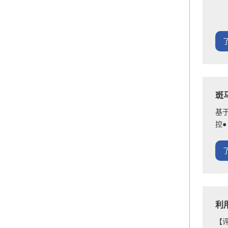
斑
基
控●
利
【