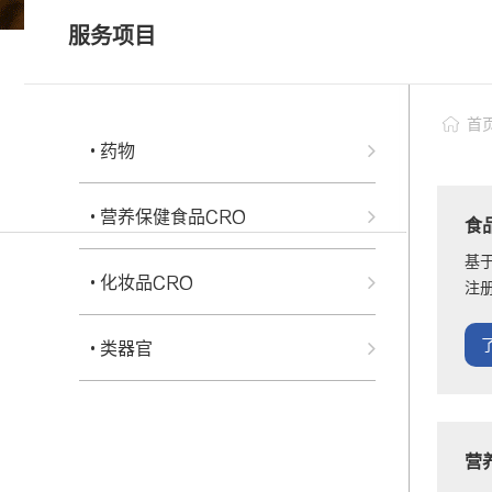
• 科研服务
服务项目
• 个性化药敏检测
科研服务
• 类器官常见问题FAQ
首
• 药物
• 营养保健食品CRO
食
基
• 化妆品CRO
注
• 类器官
营