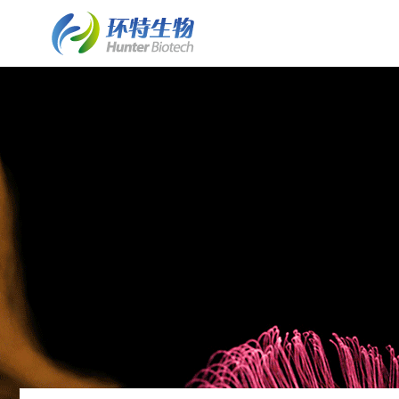
了解斑马鱼实验室建设
斑马鱼实验室建设
细胞/离体组织技术平台
了解环特
• 业务简介
• 斑马鱼实验室建设业务介绍
• 保健食品体外细胞实验
• 环特简介
• 实验室常见问题FAQ
• 水质检测HJ1455标准解决方案
• 化妆品体外细胞实验
• 企业文化
• 客户案例列表
• 斑马鱼实验室系统建设
• 皮肤外植体功效评价
• 资质荣誉
• 案例详情
• 斑马鱼养殖/自动喂食系统
• 发展历程
• 斑马鱼2D/3D行为分析系统
• 专家团队
• 斑马鱼全景成像系统
• 技术成果
类器官技术平台
• 斑马鱼培养箱
• 类器官培养构建服务
• 斑马鱼高通量工作站
• 培养基/培养试剂
• 其它设备系统