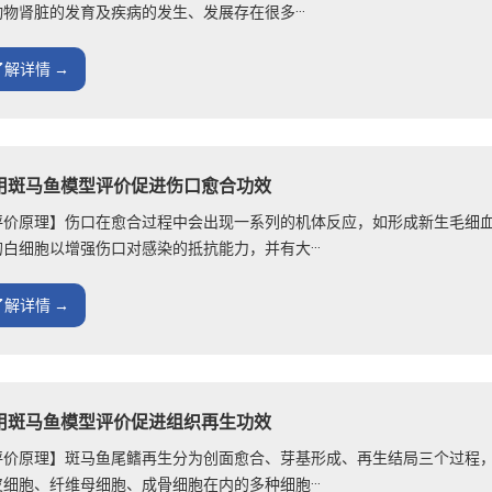
动物肾脏的发育及疾病的发生、发展存在很多···
了解详情 →
用斑马鱼模型评价促进伤口愈合功效
评价原理】伤口在愈合过程中会出现一系列的机体反应，如形成新生毛细
的白细胞以增强伤口对感染的抵抗能力，并有大···
了解详情 →
用斑马鱼模型评价促进组织再生功效
评价原理】斑马鱼尾鳍再生分为创面愈合、芽基形成、再生结局三个过程
皮细胞、纤维母细胞、成骨细胞在内的多种细胞···