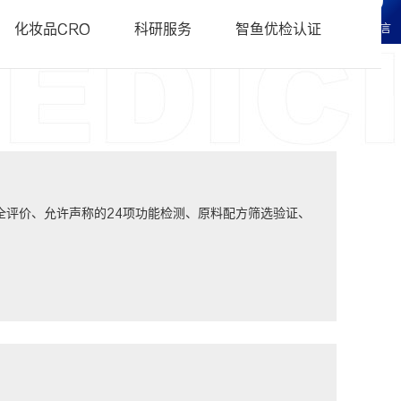
科研服务
• 化妆品CRO常见问题FAQ
化妆品CRO
科研服务
智鱼优检认证
在线留言
研服务
辑科研服务
全评价、允许声称的24项功能检测、原料配方筛选验证、