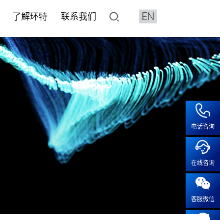
EN
了解环特
联系我们
了解环特
联系我们
像与分析设备系统
平台
水质检测HJ1455标准解决
化妆品CRO
人体临床平台
加入我们
鱼3D行为分析系统
价与筛选
健食品评价
健食品
• 产品注册备案
• 保健食品人体试食试验
• 人才招聘
特殊化妆品注册
2D行为分析系统
效评价
• 化妆品人体功效试验
• 成长在环特
系统疾病
普通化妆品备案功效评价
像系统
• 化妆品特证备案
疾病
化妆品注册备案基础检测CMA
电话咨询
工作站
模型实验服务
• 人体功效评价研究
露系统
• 斑马鱼功效评价及研究
疫
血流分析系统
在线咨询
• 体外/细胞实验功效评价及研
疾病
智鱼优检
• 离体毛囊功效评价
科研服务
• 皮肤外植体功效评价及研究
客服微信
科研服务
• 功效评价报告证书
安全评价