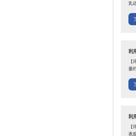
乳
利
【
量
利
【
表