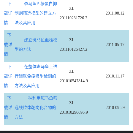
下
斑马鱼P-糖蛋白抑
ZL
载详
制剂筛选模型的建立方
2011.08.12
201110231726.2
情
法及其应用
下
建立斑马鱼血栓模
ZL
载详
2011.05.17
型的方法
201110126427.2
情
下
在整体斑马鱼上进
ZL
载详
行酶联免疫吸附检测的
2010.11.17
201010547814.9
情
方法及其应用
下
一种利用斑马鱼筛
ZL
载详
选线粒体靶向化合物的
2010.09.29
201010296696.9
情
方法