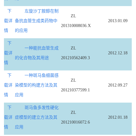
下
左旋沙丁胺醇在制
ZL
载详
备抗血管生成类药物中
2013.01.09
201310008036.X
情
的应用
下
一种能抗血管生成
ZL
载详
2012.12.18
的化合物及其用途
201210562409.3
情
下
一种斑马鱼细菌感
ZL
载详
染模型的构建方法及其
2012.09.27
201210377599.1
情
应用
下
斑马鱼多发性硬化
ZL
载详
症模型的建立方法及其
2012.01.18
201210016072.6
情
应用