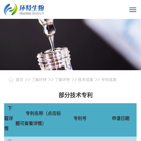
>>
>>
>>
>>
首页
了解环特
了解环特
技术成果
专利成果
部分技术专利
下
专利名称（点击标
载详
专利号
申请日期
题可查看详情）
情