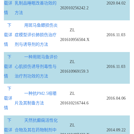
载详
乳制品睡眠改善功效的
2020.04.02
202010256242.2
情
方法
下
用斑马鱼鳔损伤炎
ZL
载详
症模型评价肺损伤治疗
2016.11.03
201610956504.X
情
剂与诱导剂的方法
下
一种用斑马鱼评价
ZL
载详
心肌损伤诱导剂毒性与
2016.11.03
201610969159.3
情
治疗剂功效的方法
下
一种抗PM2.5咀嚼
ZL
载详
2016.04.06
片及其制备方法
201610216744.6
情
下
天然抗癫痫活性化
ZL
载详
合物及其在药物制剂中
2014.09.22