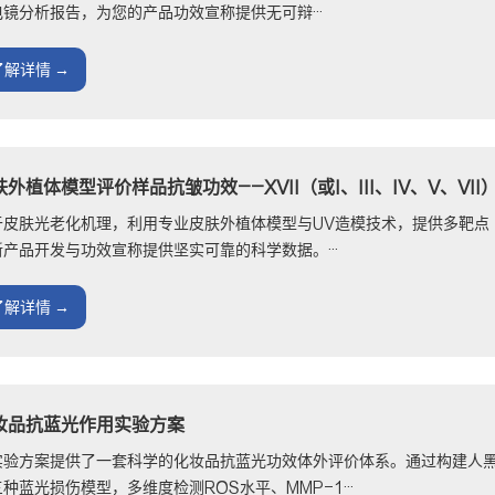
电镜分析报告，为您的产品功效宣称提供无可辩···
了解详情 →
肤外植体模型评价样品抗皱功效——XVII（或I、III、IV、V、VI
于皮肤光老化机理，利用专业皮肤外植体模型与UV造模技术，提供多靶点
新产品开发与功效宣称提供坚实可靠的科学数据。···
了解详情 →
妆品抗蓝光作用实验方案
实验方案提供了一套科学的化妆品抗蓝光功效体外评价体系。通过构建人
种蓝光损伤模型，多维度检测ROS水平、MMP-1···