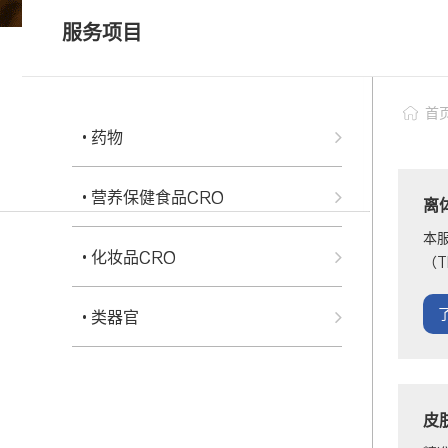
• 科研服务
服务项目
• 个性化药敏检测
科研服务
• 类器官常见问题FAQ
首
• 药物
• 营养保健食品CRO
离
本
• 化妆品CRO
（T
• 类器官
皮