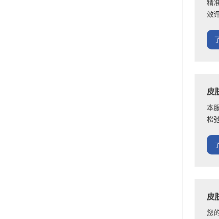
精
效
皮
本
松
皮
您