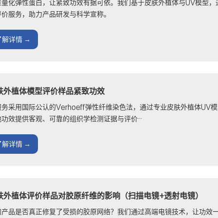
准量化弹性蛋白，让紧致功效有据可依。我们基于皮肤外植体与UV模型，通过
评价服务，助力产品研发与科学宣称。
了解详情 →
肤外植体模型评价样品紧致功效
服务采用国际公认的Verhoeff弹性纤维染色法，通过专业皮肤外植体U
弛功效提供客观、可靠的组织学检测证据与评价···
了解详情 →
肤外植体评价样品对胶原纤维的影响（扫描电镜+透射电镜）
的产品是否真正修复了受损的胶原网络？我们通过高端电镜技术，让功效