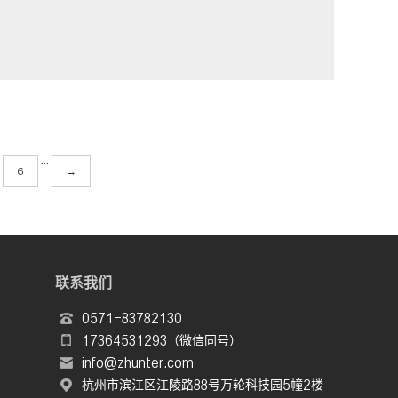
···
6
→
联系我们
0571-83782130
17364531293（微信同号）
info@zhunter.com
杭州市滨江区江陵路88号万轮科技园5幢2楼