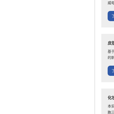
威
皮
基
的
化
本
胞三