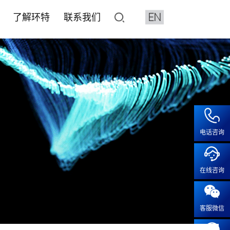
EN
了解环特
联系我们
了解环特
联系我们
像与分析设备系统
平台
水质检测HJ1455标准解决
化妆品CRO
人体临床平台
加入我们
鱼3D行为分析系统
价与筛选
健食品评价
健食品
• 产品注册备案
• 保健食品人体试食试验
• 人才招聘
特殊化妆品注册
2D行为分析系统
效评价
• 化妆品人体功效试验
• 成长在环特
系统疾病
普通化妆品备案功效评价
像系统
• 化妆品特证备案
疾病
化妆品注册备案基础检测CMA
电话咨询
工作站
模型实验服务
• 人体功效评价研究
露系统
• 斑马鱼功效评价及研究
疫
血流分析系统
在线咨询
• 体外/细胞实验功效评价及研
疾病
智鱼优检
• 离体毛囊功效评价
科研服务
• 皮肤外植体功效评价及研究
客服微信
科研服务
• 功效评价报告证书
安全评价