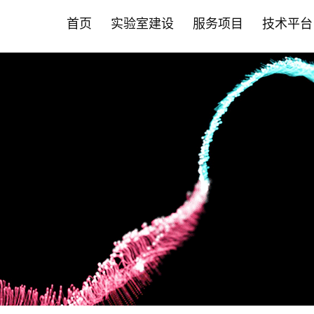
首页
实验室建设
服务项目
技术平台
首页
实验室建设
服务项目
技术平台
智能化斑马鱼养殖系统
营养保健食品CRO
斑马鱼技术平台
新闻中心
斑马鱼成
药物
哺乳动物
合作伙伴
• 实验室系统建设
• 功效评价
• 品系构建与定制服务
• 公司动态
• 成/幼
• 药效评
• 营养保
• 营养保
允许声称24项功效
肿瘤疾病
• 智能自动喂食系统
• 功效评价
• 循证美妆洞察
• 高通量
• 药物功
• 药物
其他新功效研究
心脑血管
• 养殖设备系统
• PDX技术
• 循证健康洞察
• 全景成
• 科研服务
• 化妆品
神经系统
• 安全性评价
• 斑马鱼培养箱
• 斑马鱼抗体
• 前瞻科研洞察
• 高通量
• 大小鼠
• 科研院所
代谢疾病
• 人体试食 /真实世界研究
肝肾疾病
• 其它设备系统
• 斑马鱼实验常见问题FAQ
• 斑马鱼智能设备
• 毒理暴
• 益生菌产品评价
炎症与免
• 常见问题FAQ
• 心率与
骨骼肌肉
基因编辑技术平台
科研服务
• 保健食品"蓝帽"注册备案
肠
• EBE认证 /循证功效
• 斑马鱼基因编辑服务
• 斑马鱼
口服美容
• 功效评价报告证书
其他疾病
• 斑马鱼基因敲除
• 大小鼠
• 非临床