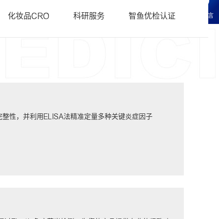
科研服务
• 化妆品CRO常见问题FAQ
化妆品CRO
科研服务
智鱼优检认证
在线留言
研服务
辑科研服务
整性，并利用ELISA法精准定量多种关键炎症因子