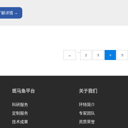
了解详情 →
···
←
2
3
4
5
斑马鱼平台
关于我们
科研服务
环特简介
定制服务
专家团队
技术成果
资质荣誉