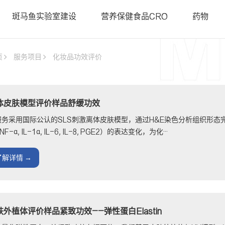
• 斑马鱼基因敲降（沉默）
• 类器官
斑马鱼实验室建设
营养保健食品CRO
药物
• 斑马鱼基因敲入
• PDX科
智鱼优检认证
• 斑马鱼转基因制备
• 基因编
• 基因编辑用于罕见病研究
页
服务项目
化妆品功效评价
• 证书查询
体皮肤模型评价样品舒缓功效
服务采用国际公认的SLS刺激离体皮肤模型，通过H&E染色分析组织形态完
NF-α, IL-1α, IL-6, IL-8, PGE2）的表达变化，为化···
了解详情 →
肤外植体评价样品紧致功效——弹性蛋白Elastin