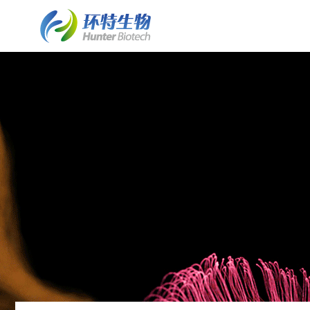
了解斑马鱼实验室建设
斑马鱼实验室建设
细胞/离体组织技术平台
了解环特
• 业务简介
• 斑马鱼实验室建设业务介绍
• 保健食品体外细胞实验
• 环特简介
• 实验室常见问题FAQ
• 水质检测HJ1455标准解决方案
• 化妆品体外细胞实验
• 企业文化
• 客户案例列表
• 斑马鱼实验室系统建设
• 皮肤外植体功效评价
• 资质荣誉
• 案例详情
• 斑马鱼养殖/自动喂食系统
• 发展历程
• 斑马鱼2D/3D行为分析系统
• 专家团队
• 斑马鱼全景成像系统
• 技术成果
类器官技术平台
• 斑马鱼培养箱
• 类器官培养构建服务
• 斑马鱼高通量工作站
• 培养基/培养试剂
• 其它设备系统