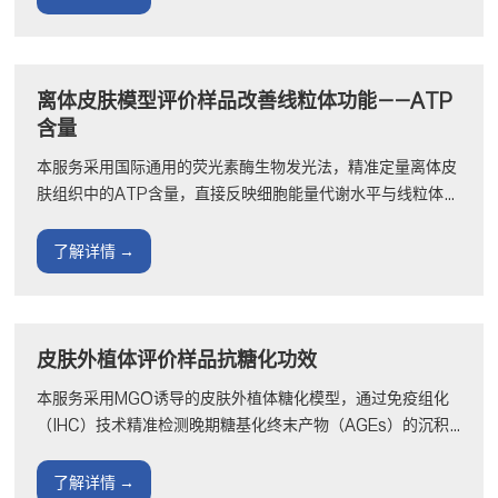
离体皮肤模型评价样品改善线粒体功能——ATP
含量
本服务采用国际通用的荧光素酶生物发光法，精准定量离体皮
肤组织中的ATP含量，直接反映细胞能量代谢水平与线粒体功
能状态，为化妆品抗衰老、提升皮肤活力与光泽度的功效宣称
···
了解详情 →
皮肤外植体评价样品抗糖化功效
本服务采用MGO诱导的皮肤外植体糖化模型，通过免疫组化
（IHC）技术精准检测晚期糖基化终末产物（AGEs）的沉积
水平，为化妆品抗糖化、去黄提亮功效提供客观、可靠的组织
学评···
了解详情 →