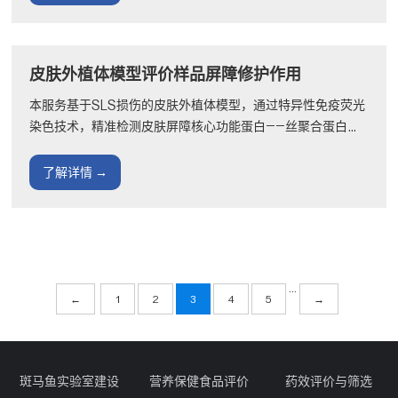
皮肤外植体模型评价样品屏障修护作用
本服务基于SLS损伤的皮肤外植体模型，通过特异性免疫荧光
染色技术，精准检测皮肤屏障核心功能蛋白——丝聚合蛋白
(FLG)和兜甲蛋白(LOR)的表达变化，为化妆品屏障修护功效
提供···
了解详情 →
···
←
1
2
3
4
5
→
斑马鱼实验室建设
营养保健食品评价
药效评价与筛选